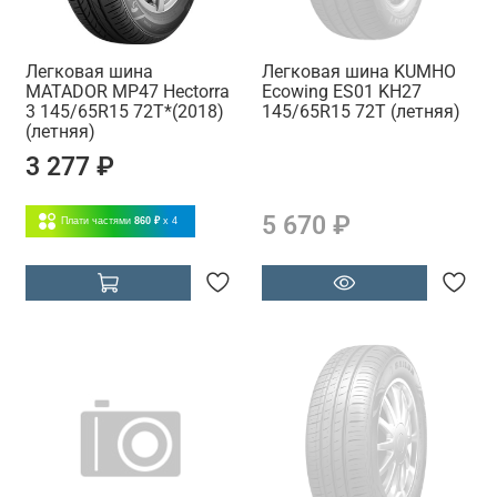
Легковая шина
Легковая шина KUMHO
MATADOR MP47 Hectorra
Ecowing ES01 KH27
3 145/65R15 72T*(2018)
145/65R15 72T (летняя)
(летняя)
3 277 ₽
5 670 ₽
Плати частями
860 ₽
x 4