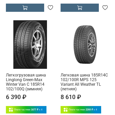
Легкогрузовая шина
Легковая шина 185R14C
Linglong Green-Max
102/100R MPS 125
Winter Van C 185R14
Variant All Weather TL
102/100Q (зимняя)
(летняя)
6 390 ₽
8 610 ₽
Плати частями
1677 ₽
x 4
Плати частями
2260 ₽
x 4