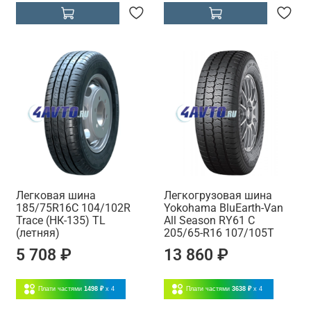
Легковая шина
Легкогрузовая шина
185/75R16C 104/102R
Yokohama BluEarth-Van
Trace (НК-135) TL
All Season RY61 C
(летняя)
205/65-R16 107/105T
5 708 ₽
13 860 ₽
Плати частями
1498 ₽
x 4
Плати частями
3638 ₽
x 4