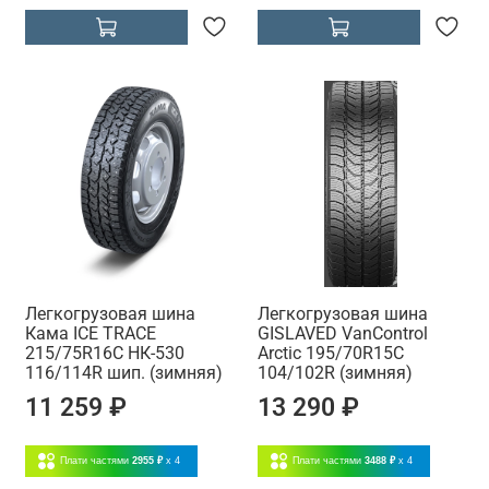
Легкогрузовая шина
Легкогрузовая шина
Кама ICE TRACE
GISLAVED VanControl
215/75R16С НК-530
Arctic 195/70R15C
116/114R шип. (зимняя)
104/102R (зимняя)
11 259 ₽
13 290 ₽
Плати частями
2955 ₽
x 4
Плати частями
3488 ₽
x 4