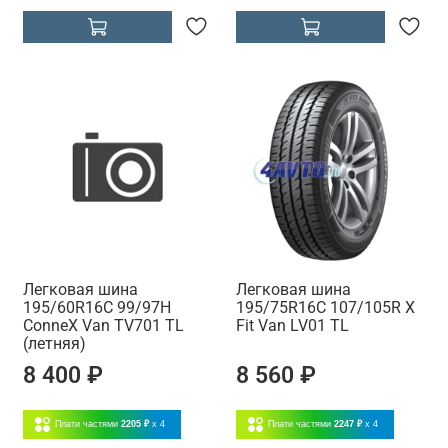
Легковая шина
Легковая шина
195/60R16C 99/97H
195/75R16C 107/105R X
ConneX Van TV701 TL
Fit Van LV01 TL
(летняя)
8 400 ₽
8 560 ₽
Плати частями
2205 ₽
x 4
Плати частями
2247 ₽
x 4