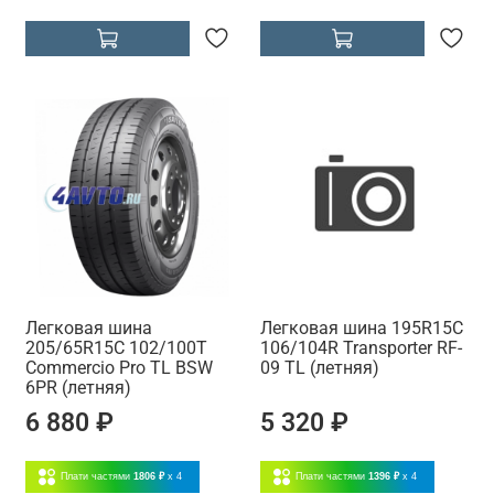
Легковая шина
Легковая шина 195R15C
205/65R15C 102/100T
106/104R Transporter RF-
Commercio Pro TL BSW
09 TL (летняя)
6PR (летняя)
6 880 ₽
5 320 ₽
Плати частями
1806 ₽
x 4
Плати частями
1396 ₽
x 4