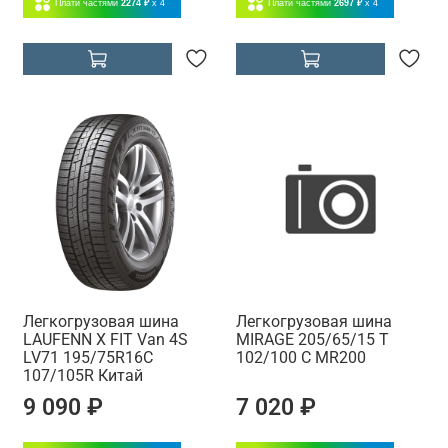
Плати частями
2274 ₽
x 4
Плати частями
2697 ₽
x 4
Легкогрузовая шина
Легкогрузовая шина
LAUFENN X FIT Van 4S
MIRAGE 205/65/15 T
LV71 195/75R16C
102/100 C MR200
107/105R Китай
9 090 ₽
7 020 ₽