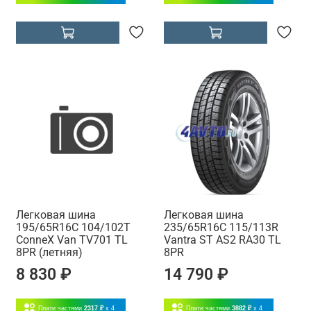
Легковая шина
Легковая шина
195/65R16C 104/102T
235/65R16C 115/113R
ConneX Van TV701 TL
Vantra ST AS2 RA30 TL
8PR (летняя)
8PR
8 830 ₽
14 790 ₽
Плати частями
2317 ₽
x 4
Плати частями
3882 ₽
x 4