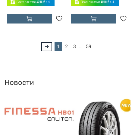
Плати частями
1756 ₽
x 4
Плати частями
1548 ₽
x 4
1
2
3
…
59
Новости