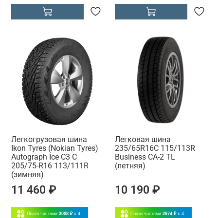
Легкогрузовая шина
Легковая шина
Ikon Tyres (Nokian Tyres)
235/65R16C 115/113R
Autograph Ice C3 C
Business CA-2 TL
205/75-R16 113/111R
(летняя)
(зимняя)
11 460 ₽
10 190 ₽
Плати частями
3008 ₽
x 4
Плати частями
2674 ₽
x 4