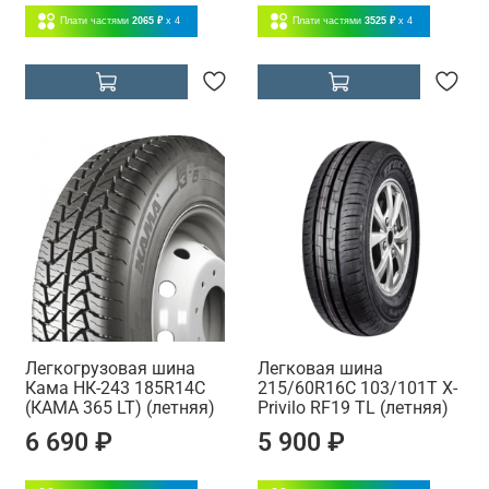
Плати частями
2065 ₽
x 4
Плати частями
3525 ₽
x 4
Легкогрузовая шина
Легковая шина
Кама НК-243 185R14C
215/60R16C 103/101T X-
(КАМА 365 LT) (летняя)
Privilo RF19 TL (летняя)
6 690 ₽
5 900 ₽