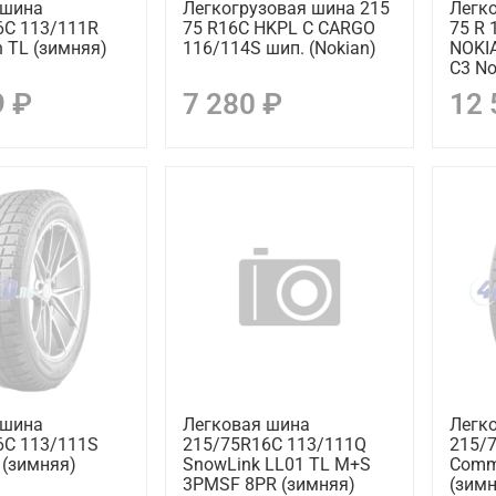
 шина
Легкогрузовая шина 215
Легк
6C 113/111R
75 R16C HKPL C CARGO
75 R 
in TL (зимняя)
116/114S шип. (Nokian)
NOKI
C3 No
9 ₽
7 280 ₽
12 
 шина
Легковая шина
Легк
6C 113/111S
215/75R16C 113/111Q
215/
L (зимняя)
SnowLink LL01 TL M+S
Comme
3PMSF 8PR (зимняя)
(зимн