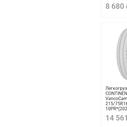
8 680
Легкогру
CONTINE
VancoCam
215/75R1
10PR*(202
14 56