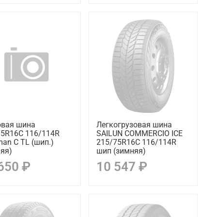
овая шина
Легкогрузовая шина
75R16C 116/114R
SAILUN COMMERCIO ICE
an C TL (шип.)
215/75R16C 116/114R
яя)
шип (зимняя)
650 ₽
10 547 ₽