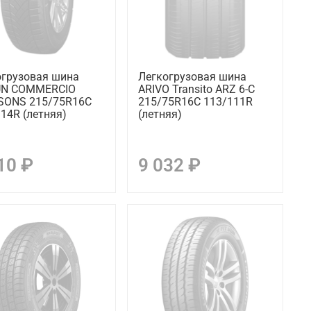
огрузовая шина
Легкогрузовая шина
UN COMMERCIO
ARIVO Transito ARZ 6-C
SONS 215/75R16C
215/75R16C 113/111R
14R (летняя)
(летняя)
10 ₽
9 032 ₽