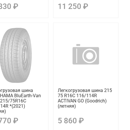
830 ₽
11 250 ₽
огрузовая шина
Легкогрузовая шина 215
HAMA BluEarth-Van
75 R16C 116/114R
 215/75R16C
ACTIVAN GO (Goodrich)
14R *(2021)
(летняя)
яя)
770 ₽
5 860 ₽