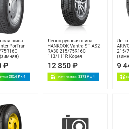
зовая шина
Легкогрузовая шина
Легк
ter PorTran
HANKOOK Vantra ST AS2
ARIVO
/75R16C
RA30 215/75R16C
215/
(зимняя)
113/111R Корея
(зимн
0 ₽
12 850 ₽
9 4
3814 ₽
x 4
3373 ₽
x 4
астями
Плати частями
П