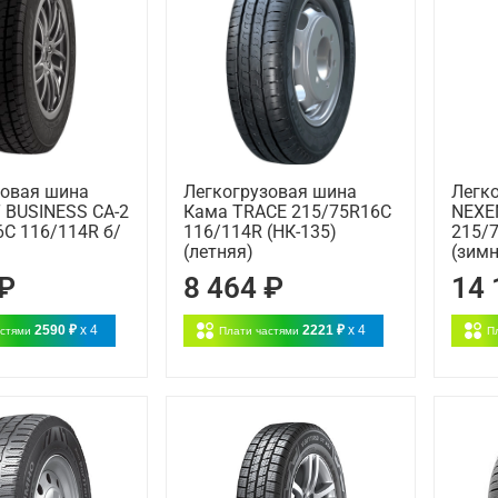
зовая шина
Легкогрузовая шина
Легк
 BUSINESS CA-2
Кама TRACE 215/75R16C
NEXE
C 116/114R б/
116/114R (НК-135)
215/
(летняя)
(зимн
 ₽
8 464 ₽
14 
2590 ₽
x 4
2221 ₽
x 4
астями
Плати частями
П