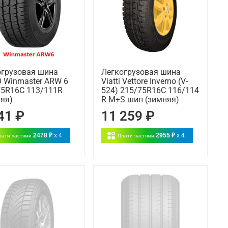
огрузовая шина
Легкогрузовая шина
 Winmaster ARW 6
Viatti Vettore Inverno (V-
75R16C 113/111R
524) 215/75R16C 116/114
яя)
R M+S шип (зимняя)
41 ₽
11 259 ₽
2478 ₽
x 4
2955 ₽
x 4
лати частями
Плати частями