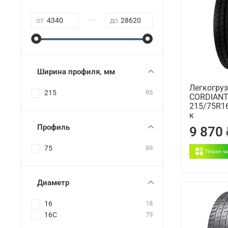
—
от
до
Ширина профиля, мм
Легкогру
215
95
CORDIANT
215/75R16
к
Профиль
9 870
75
89
Плати ч
Диаметр
16
18
16C
79