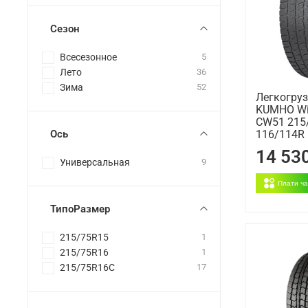
Сезон
Всесезонное
5
Лето
36
Зима
52
Легкогру
KUMHO Win
CW51 215
Ось
116/114R 
14 53
Универсальная
9
Плати ч
ТипоРазмер
215/75R15
1
215/75R16
1
215/75R16C
17