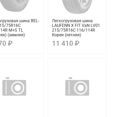
грузовая шина BEL-
Легкогрузовая шина
215/75R16C
LAUFENN X FIT VaN LV01
114R M+S ТL
215/75R16C 116/114R
яя) (зимняя)
Корея (летняя)
70 ₽
11 410 ₽