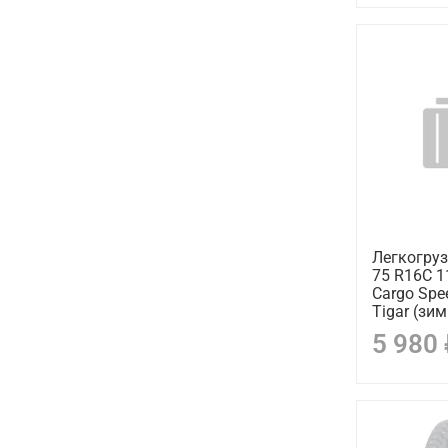
Легкогру
75 R16C 1
Cargo Spe
Tigar (зи
5 980