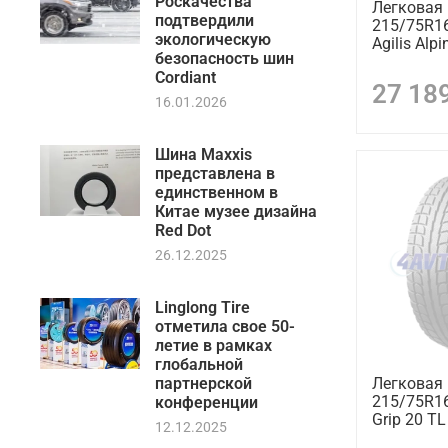
Роскачества
Легковая
подтвердили
215/75R1
экологическую
Agilis Alp
безопасность шин
Cordiant
27 18
16.01.2026
Шина Maxxis
представлена в
единственном в
Китае музее дизайна
Red Dot
26.12.2025
Linglong Tire
отметила свое 50-
летие в рамках
глобальной
партнерской
Легковая
215/75R1
конференции
Grip 20 T
12.12.2025