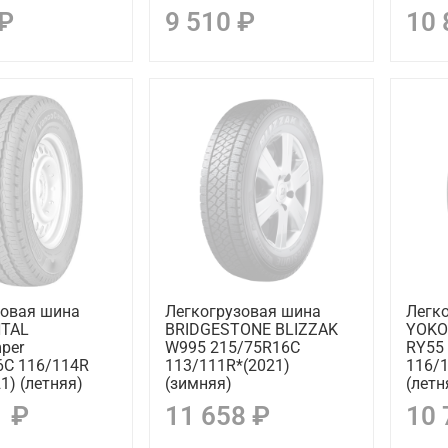
 ₽
9 510 ₽
10 
зовая шина
Легкогрузовая шина
Легк
NTAL
BRIDGESTONE BLIZZAK
YOKO
per
W995 215/75R16C
RY55
6C 116/114R
113/111R*(2021)
116/1
1) (летняя)
(зимняя)
(летн
1 ₽
11 658 ₽
10 