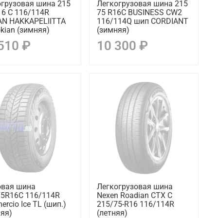
огрузовая шина 215
Легкогрузовая шина 215
16 C 116/114R
75 R16С BUSINESS CW2
AN HAKKAPELIITTA
116/114Q шип CORDIANT
kian (зимняя)
(зимняя)
510 ₽
10 300 ₽
овая шина
Легкогрузовая шина
75R16C 116/114R
Nexen Roadian CTX C
rcio Ice TL (шип.)
215/75-R16 116/114R
яя)
(летняя)