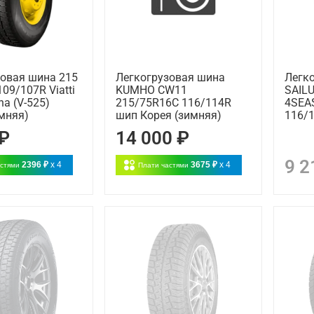
зовая шина 215
Легкогрузовая шина
Легк
109/107R Viatti
KUMHO CW11
SAIL
ina (V-525)
215/75R16C 116/114R
4SEA
мняя)
шип Корея (зимняя)
116/1
 ₽
14 000 ₽
9 2
2396 ₽
x 4
3675 ₽
x 4
астями
Плати частями