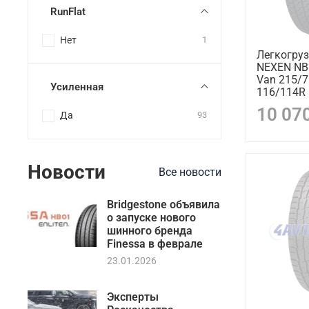
RunFlat
Нет
1
Легкогру
NEXEN NB
Van 215/
Усиленная
116/114R 
10 07
Да
93
Новости
Все новости
Bridgestone объявила
о запуске нового
шинного бренда
Finessa в феврале
23.01.2026
Эксперты