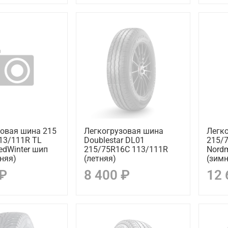
зовая шина 215
Легкогрузовая шина
Легк
13/111R TL
Doublestar DL01
215/
edWinter шип
215/75R16C 113/111R
Nordm
мняя)
(летняя)
(зимн
 ₽
8 400 ₽
12 