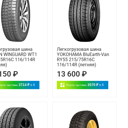
огрузовая шина
Легкогрузовая шина
N WINGUARD WT1
YOKOHAMA BluEarth-Van
75R16C 116/114R
RY55 215/75R16C
яя)
116/114R (летняя)
150 ₽
13 600 ₽
3714 ₽
x 4
3570 ₽
x 4
лати частями
Плати частями