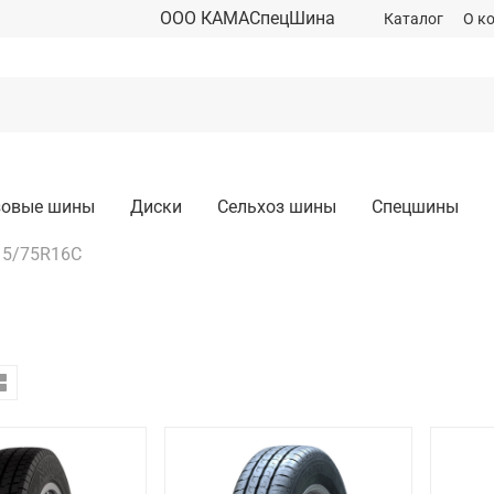
ООО КАМАСпецШина
Каталог
О к
зовые шины
Диски
Сельхоз шины
Спецшины
15/75R16C