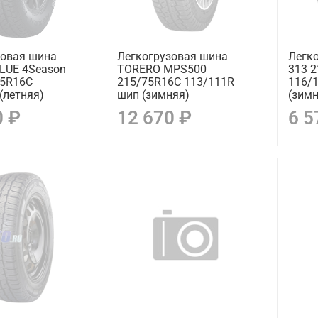
зовая шина
Легкогрузовая шина
Легко
LUE 4Season
TORERO MPS500
313 
75R16C
215/75R16C 113/111R
116/
(летняя)
шип (зимняя)
(зимн
0 ₽
12 670 ₽
6 5