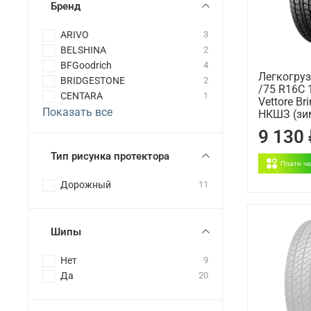
Бренд
ARIVO
3
BELSHINA
2
BFGoodrich
4
Легкогру
BRIDGESTONE
2
/75 R16C 
CENTARA
1
Vettore Br
Показать все
НКШЗ (зи
9 130
Тип рисунка протектора
Плати ч
Дорожный
11
Шипы
Нет
9
Да
20