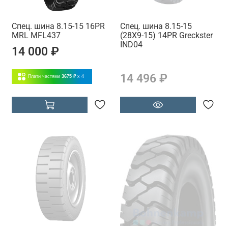
Спец. шина 8.15-15 16PR
Спец. шина 8.15-15
MRL MFL437
(28X9-15) 14PR Greckster
IND04
14 000 ₽
14 496 ₽
Плати частями
3675 ₽
x 4