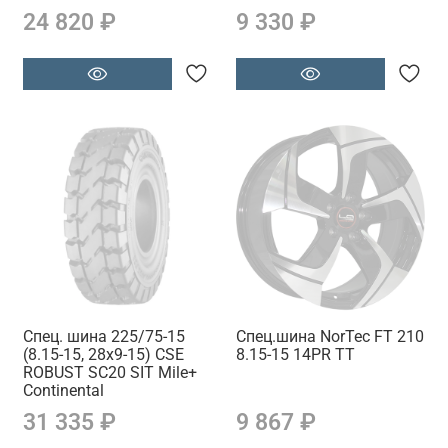
24 820 ₽
9 330 ₽
Спец. шина 225/75-15
Спец.шина NorTec FT 210
(8.15-15, 28x9-15) CSE
8.15-15 14PR TT
ROBUST SC20 SIT Mile+
Continental
31 335 ₽
9 867 ₽