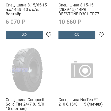
Спец. шина 8.15/65-15
Спец. шина 8.15-15
н.с.14 ВЛ-13 с о/л.
(28X9-15) 14PR
Волтайр
DEESTONE D301 TR77
6 070 ₽
10 660 ₽
Спец. шина Composit
Спец. шина NorTec FT-
Solid Tire 24/7 8,15/0 —
210 8,15/0 —15 (летняя)
15 (летняя)