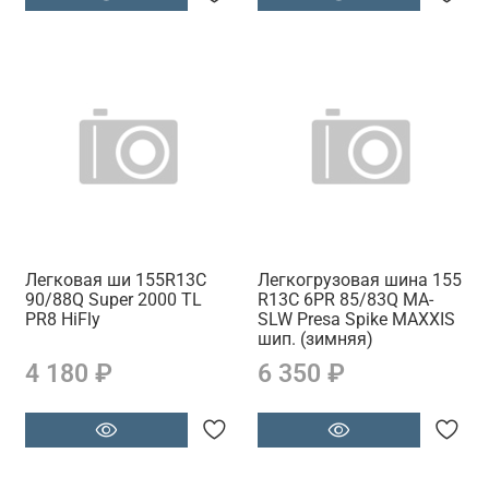
Легковая ши 155R13C
Легкогрузовая шина 155
90/88Q Super 2000 TL
R13C 6PR 85/83Q MA-
PR8 HiFly
SLW Presa Spike MAXXIS
шип. (зимняя)
4 180 ₽
6 350 ₽