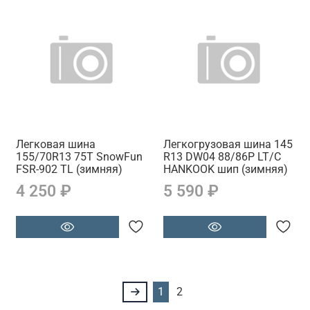
Легковая шина
Легкогрузовая шина 145
155/70R13 75T SnowFun
R13 DW04 88/86P LT/C
FSR-902 TL (зимняя)
HANKOOK шип (зимняя)
4 250 ₽
5 590 ₽
1
2