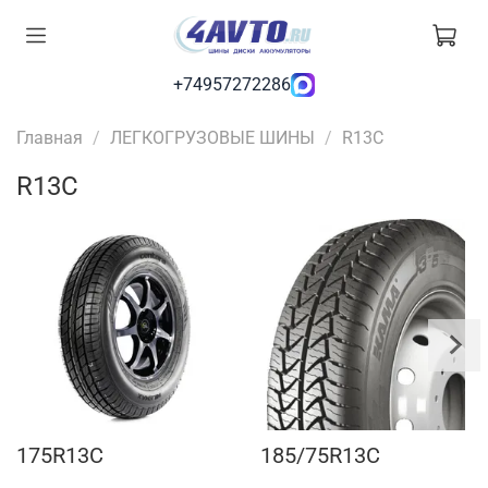
+74957272286
Главная
ЛЕГКОГРУЗОВЫЕ ШИНЫ
R13C
R13C
175R13С
185/75R13С