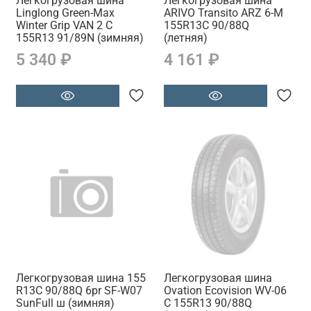
Легкогрузовая шина
Легкогрузовая шина
Linglong Green-Max
ARIVO Transito ARZ 6-M
Winter Grip VAN 2 C
155R13C 90/88Q
155R13 91/89N (зимняя)
(летняя)
5 340 ₽
4 161 ₽
Легкогрузовая шина 155
Легкогрузовая шина
R13C 90/88Q 6pr SF-W07
Ovation Ecovision WV-06
SunFull ш (зимняя)
C 155R13 90/88Q