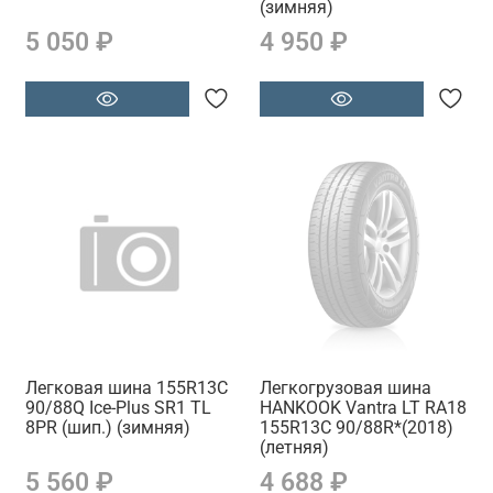
(зимняя)
5 050 ₽
4 950 ₽
Легковая шина 155R13C
Легкогрузовая шина
90/88Q Ice-Plus SR1 TL
HANKOOK Vantra LT RA18
8PR (шип.) (зимняя)
155R13C 90/88R*(2018)
(летняя)
5 560 ₽
4 688 ₽