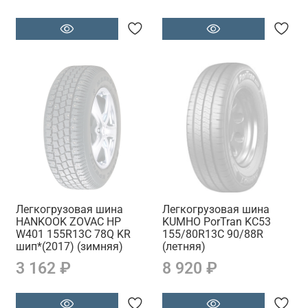
Легкогрузовая шина
Легкогрузовая шина
HANKOOK ZOVAC HP
KUMHO PorTran KC53
W401 155R13C 78Q KR
155/80R13C 90/88R
шип*(2017) (зимняя)
(летняя)
3 162 ₽
8 920 ₽