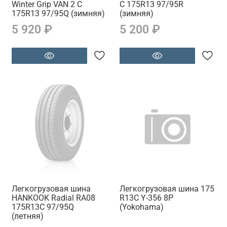
Winter Grip VAN 2 C
C 175R13 97/95R
175R13 97/95Q (зимняя)
(зимняя)
5 920 ₽
5 200 ₽
Легкогрузовая шина
Легкогрузовая шина 175
HANKOOK Radial RA08
R13C Y-356 8Р
175R13C 97/95Q
(Yokohama)
(летняя)