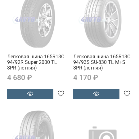
Легковая шина 165R13C
Легковая шина 165R13C
94/92R Super 2000 TL
94/93S SU-830 TL M+S
8PR (летняя)
8PR (летняя)
4 680 ₽
4 170 ₽