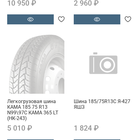
10 950 ₽
2 960 ₽
Легкогрузовая шина
Шина 185/75R13С Я-427
КАМА 185 75 R13
ЯШЗ
N99\97C КАМА 365 LT
(НК-243)
5 010 ₽
1 824 ₽