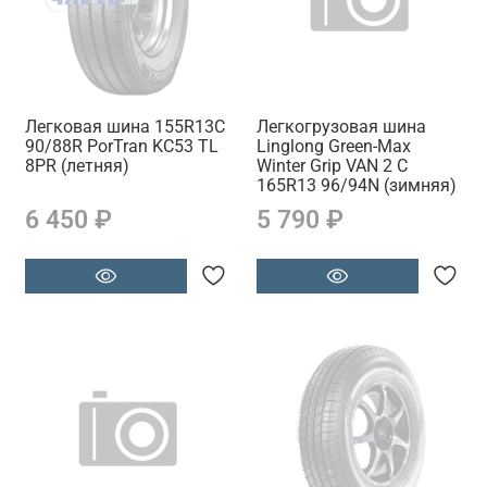
Легковая шина 155R13C
Легкогрузовая шина
90/88R PorTran KC53 TL
Linglong Green-Max
8PR (летняя)
Winter Grip VAN 2 C
165R13 96/94N (зимняя)
6 450 ₽
5 790 ₽