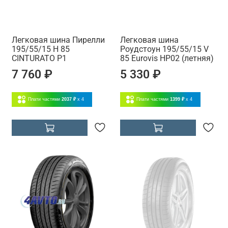
Легковая шина Пирелли
Легковая шина
195/55/15 H 85
Роудстоун 195/55/15 V
CINTURATO P1
85 Eurovis HP02 (летняя)
7 760 ₽
5 330 ₽
Плати частями
2037 ₽
x 4
Плати частями
1399 ₽
x 4