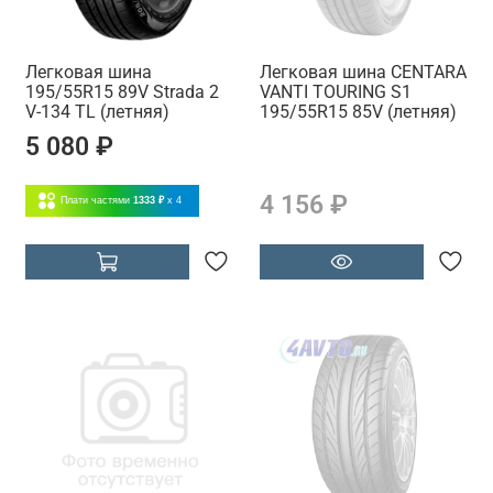
Легковая шина
Легковая шина CENTARA
195/55R15 89V Strada 2
VANTI TOURING S1
V-134 TL (летняя)
195/55R15 85V (летняя)
5 080 ₽
4 156 ₽
Плати частями
1333 ₽
x 4