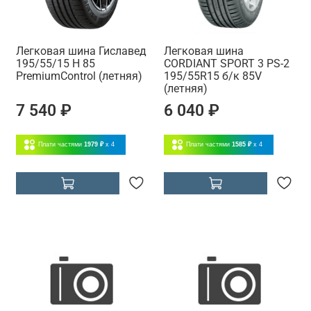
Легковая шина Гиславед
Легковая шина
195/55/15 H 85
CORDIANT SPORT 3 PS-2
PremiumControl (летняя)
195/55R15 б/к 85V
(летняя)
7 540 ₽
6 040 ₽
Плати частями
1979 ₽
x 4
Плати частями
1585 ₽
x 4