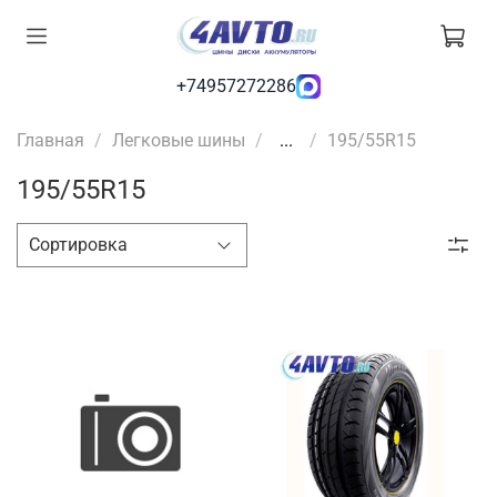
+74957272286
Главная
Легковые шины
...
195/55R15
195/55R15