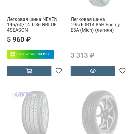
Легковая шина NEXEN
Легковая шина
195/60/14 T 86 NBLUE
195/60R14 86H Energy
4SEASON
E3A (Mich) (летняя)
5 960 ₽
3 313 ₽
Плати частями
1564 ₽
x 4