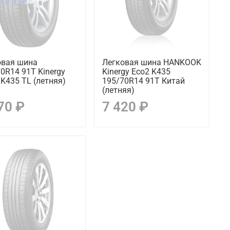
овая шина
Легковая шина HANKOOK
0R14 91T Kinergy
Kinergy Eco2 K435
 K435 TL (летняя)
195/70R14 91T Китай
(летняя)
70 ₽
7 420 ₽