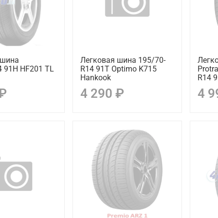
 шина
Легковая шина 195/70-
Легко
4 91H HF201 TL
R14 91T Optimo K715
Protr
Hankook
R14 9
 ₽
4 290 ₽
4 9