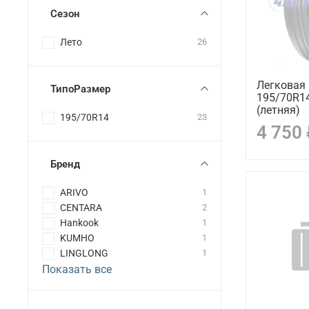
Сезон
Лето
26
Легковая
ТипоРазмер
195/70R1
(летняя)
195/70R14
23
4 750
Бренд
ARIVO
1
CENTARA
2
Hankook
1
KUMHO
1
LINGLONG
1
Показать все