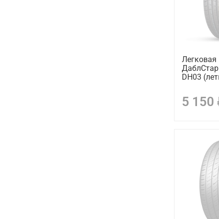
Легковая
ДаблСтар 
DH03 (лет
5 150