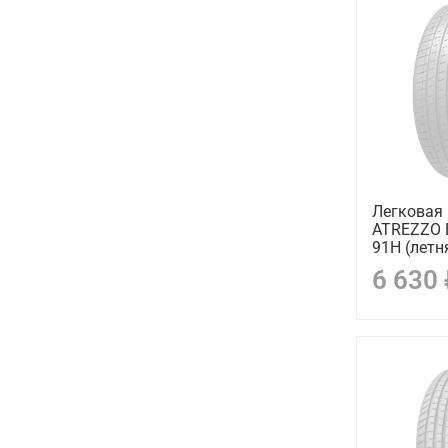
Легковая
ATREZZO 
91H (летн
6 630