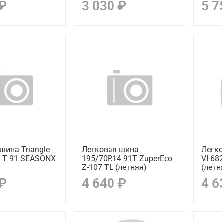
 ₽
3 030 ₽
5 7
шина Triangle
Легковая шина
Легко
4 T 91 SEASONX
195/70R14 91T ZuperEco
VI-68
Z-107 TL (летняя)
(летн
 ₽
4 640 ₽
4 6