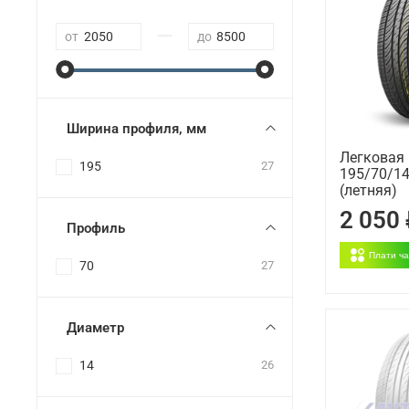
—
от
до
Ширина профиля, мм
Легковая
195
27
195/70/14
(летняя)
2 050
Профиль
Плати ч
70
27
Диаметр
14
26