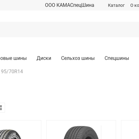
ООО КАМАСпецШина
Каталог
О к
зовые шины
Диски
Сельхоз шины
Спецшины
195/70R14