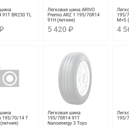
 шина
Легковая шина ARIVO
Легк
4 91T BR230 TL
Premio ARZ 1 195/70R14
195/7
91H (летняя)
M+S (
 ₽
5 420 ₽
4 5
 шина
Легковая шина
Легк
 195/70/14 T
195/70R14 91T
195/7
 (летняя)
Nanoenergy 3 Toyo