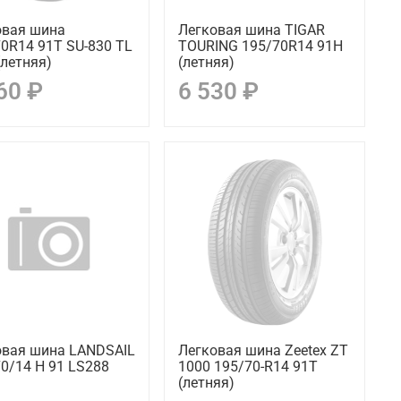
овая шина
Легковая шина TIGAR
0R14 91T SU-830 TL
TOURING 195/70R14 91H
летняя)
(летняя)
60 ₽
6 530 ₽
овая шина LANDSAIL
Легковая шина Zeetex ZT
0/14 H 91 LS288
1000 195/70-R14 91T
(летняя)