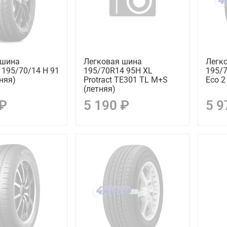
 шина
Легковая шина
Легк
195/70/14 H 91
195/70R14 95H XL
195/7
няя)
Protract TE301 TL M+S
Eco 2
(летняя)
 ₽
5 190 ₽
5 9