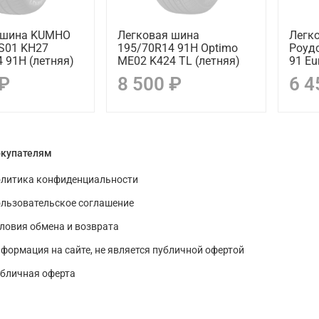
 шина KUMHO
Легковая шина
Легк
ES01 KH27
195/70R14 91H Optimo
Роудс
 91H (летняя)
ME02 K424 TL (летняя)
91 Eu
 ₽
8 500 ₽
6 4
купателям
литика конфиденциальности
льзовательское соглашение
ловия обмена и возврата
формация на сайте, не является публичной офертой
бличная оферта