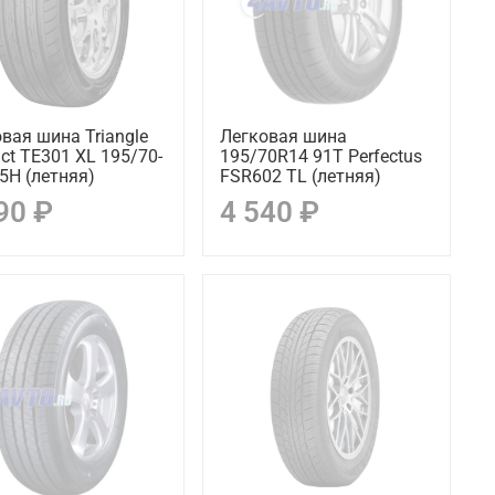
вая шина Triangle
Легковая шина
act TE301 XL 195/70-
195/70R14 91T Perfectus
5H (летняя)
FSR602 TL (летняя)
90 ₽
4 540 ₽