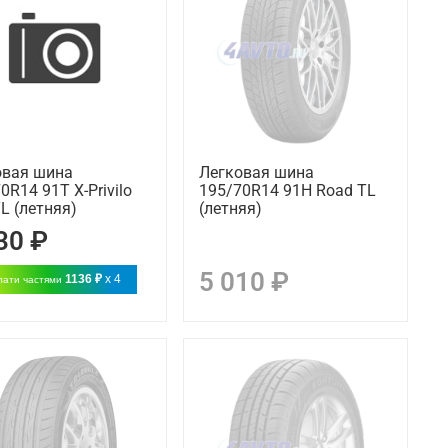
овая шина
Легковая шина
0R14 91T X-Privilo
195/70R14 91H Road TL
L (летняя)
(летняя)
30 ₽
5 010 ₽
1136 ₽
x 4
лати частями