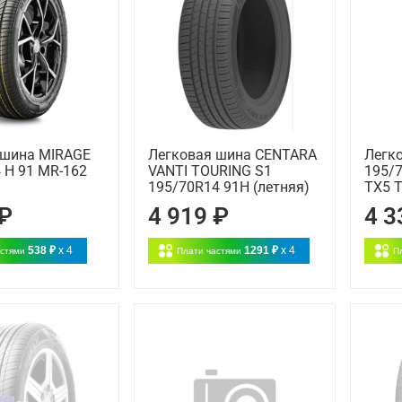
 шина MIRAGE
Легковая шина CENTARA
Легк
 H 91 MR-162
VANTI TOURING S1
195/7
195/70R14 91H (летняя)
TX5 T
 ₽
4 919 ₽
4 3
538 ₽
x 4
1291 ₽
x 4
астями
Плати частями
П