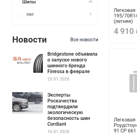
Шипы
Легковая
Нет
1
195/70R1
(летняя)
4 910
Новости
Все новости
Bridgestone объявила
о запуске нового
шинного бренда
Finessa в феврале
23.01.2026
Эксперты
Роскачества
подтвердили
экологическую
безопасность шин
Легковая
Cordiant
Роудстоун
91 CP 661
16.01.2026