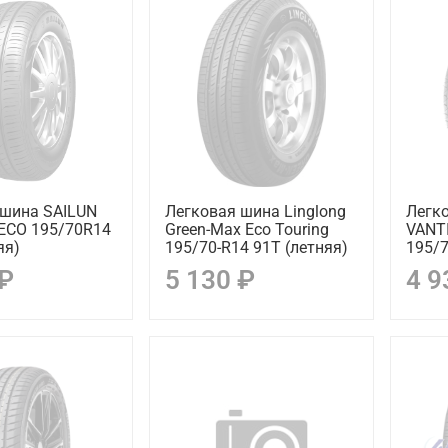
 шина SAILUN
Легковая шина Linglong
Легк
ECO 195/70R14
Green-Max Eco Touring
VANT
яя)
195/70-R14 91T (летняя)
195/7
 ₽
5 130 ₽
4 9