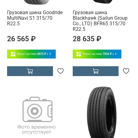
Грузовая шина Goodride
Грузовая шина
MultiNavi S1 315/70
Blackhawk (Sailun Group
R22.5
Co., LTD) BFR65 315/70
R22.5
26 565 ₽
28 635 ₽
Плати частями
6973 ₽
x 4
Плати частями
7516 ₽
x 4