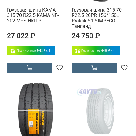
Грузовая шина КАМА
Грузовая шина 315 70
315 70 R22.5 КАМА NF-
R22.5 20PR 156/150L
202 M+S НКШЗ
Praktik S1 SIMPECO
Тайланд
27 022 ₽
24 750 ₽
Плати частями
7093 ₽
x 4
Плати частями
6496 ₽
x 4