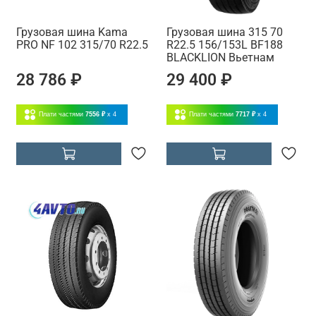
Грузовая шина Kama
Грузовая шина 315 70
PRO NF 102 315/70 R22.5
R22.5 156/153L BF188
BLACKLION Вьетнам
28 786 ₽
29 400 ₽
Плати частями
7556 ₽
x 4
Плати частями
7717 ₽
x 4