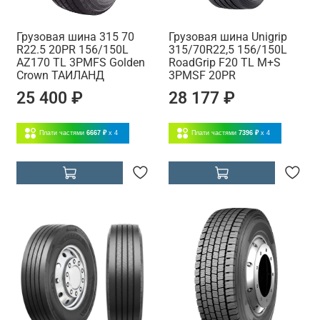
Грузовая шина 315 70
Грузовая шина Unigrip
R22.5 20PR 156/150L
315/70R22,5 156/150L
AZ170 TL 3PMFS Golden
RoadGrip F20 TL M+S
Crown ТАИЛАНД
3PMSF 20PR
25 400 ₽
28 177 ₽
Плати частями
6667 ₽
x 4
Плати частями
7396 ₽
x 4