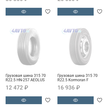
Грузовая шина 315 70
Грузовая шина 315 70
R22.5 HN-257 AEOLUS
R22.5 Kormoran F
12 472 ₽
16 936 ₽