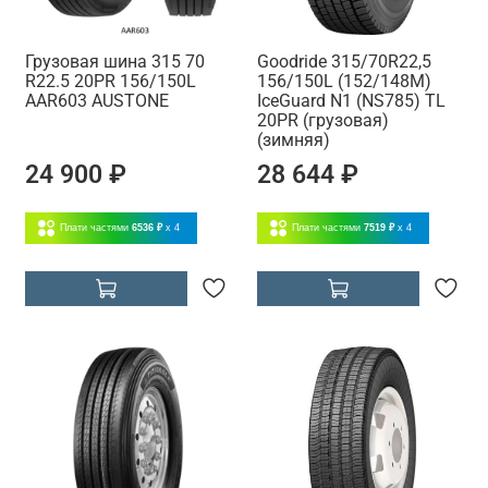
Грузовая шина 315 70
Goodride 315/70R22,5
R22.5 20PR 156/150L
156/150L (152/148M)
AAR603 AUSTONE
IceGuard N1 (NS785) TL
20PR (грузовая)
(зимняя)
24 900 ₽
28 644 ₽
Плати частями
6536 ₽
x 4
Плати частями
7519 ₽
x 4