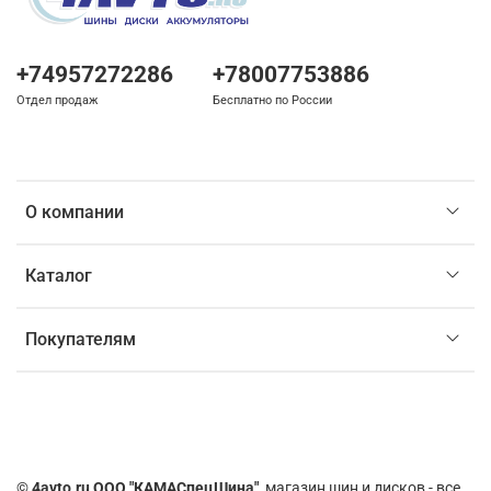
+74957272286
+78007753886
Отдел продаж
Бесплатно по России
О компании
Каталог
Покупателям
©
4avto.ru ООО "КАМАСпецШина"
, магазин шин и дисков - все