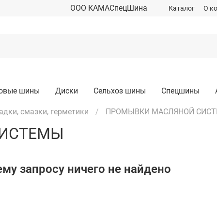
ООО КАМАСпецШина
Каталог
О к
зовые шины
Диски
Сельхоз шины
Спецшины
адки, смазки, герметики
ПРОМЫВКИ МАСЛЯНОЙ СИС
СИСТЕМЫ
му запросу ничего не найдено