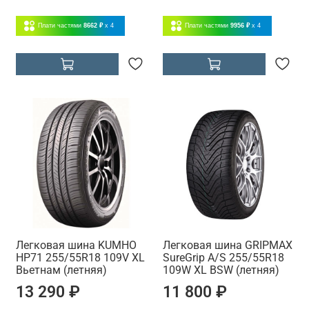
Плати частями
8662 ₽
x 4
Плати частями
9956 ₽
x 4
Легковая шина KUMHO
Легковая шина GRIPMAX
HP71 255/55R18 109V XL
SureGrip A/S 255/55R18
Вьетнам (летняя)
109W XL BSW (летняя)
13 290 ₽
11 800 ₽