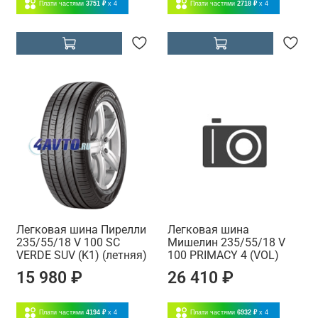
Плати частями
3751 ₽
x 4
Плати частями
2718 ₽
x 4
Легковая шина Пирелли
Легковая шина
235/55/18 V 100 SC
Мишелин 235/55/18 V
VERDE SUV (K1) (летняя)
100 PRIMACY 4 (VOL)
15 980 ₽
26 410 ₽
Плати частями
4194 ₽
x 4
Плати частями
6932 ₽
x 4