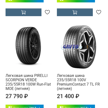
Легковая шина PIRELLI
Легковая шина
SCORPION VERDE
235/55R18 100V
235/55R18 100W Run-Flat
PremiumContact 7 TL FR
MOE (летняя)
(летняя)
27 790 ₽
21 400 ₽
Плати частями
7294 ₽
x 4
Плати частями
5617 ₽
x 4