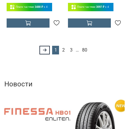
Плати частями
3488 ₽
x 4
Плати частями
3097 ₽
x 4
1
2
3
…
80
Новости