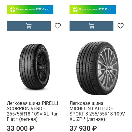
Плати частями
2782 ₽
x 4
Плати частями
3530 ₽
x 4
Легковая шина PIRELLI
Легковая шина
SCORPION VERDE
MICHELIN LATITUDE
255/55R18 109V XL Run-
SPORT 3 255/55R18 109V
Flat * (летняя)
XL ZP * (летняя)
33 000 ₽
37 930 ₽