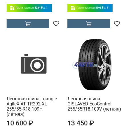
Плати частями
3184 ₽
x 4
Плати частями
8701 ₽
x 4
Легковая шина Triangle
Легковая шина
AgileX AT TR292 XL
GISLAVED EcoControl
255/55-R18 109H
255/55R18 109V (летняя)
(летняя)
10 600 ₽
13 450 ₽