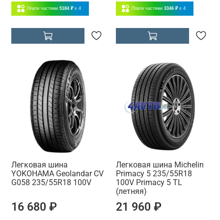
Плати частями
5184 ₽
x 4
Плати частями
3346 ₽
x 4
Легковая шина
Легковая шина Michelin
YOKOHAMA Geolandar CV
Primacy 5 235/55R18
G058 235/55R18 100V
100V Primacy 5 TL
(летняя)
16 680 ₽
21 960 ₽