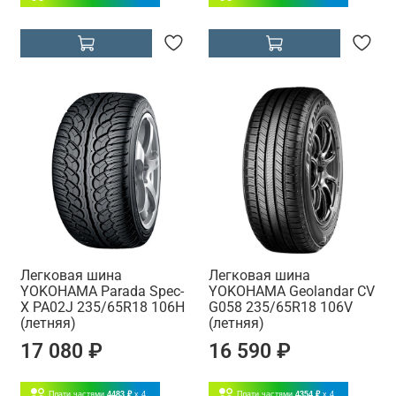
Легковая шина
Легковая шина
YOKOHAMA Parada Spec-
YOKOHAMA Geolandar CV
X PA02J 235/65R18 106H
G058 235/65R18 106V
(летняя)
(летняя)
17 080 ₽
16 590 ₽
Плати частями
4483 ₽
x 4
Плати частями
4354 ₽
x 4