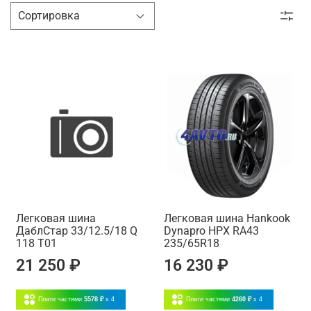
Легковая шина
Легковая шина Hankook
ДаблСтар 33/12.5/18 Q
Dynapro HPX RA43
118 T01
235/65R18
21 250 ₽
16 230 ₽
Плати частями
5578 ₽
x 4
Плати частями
4260 ₽
x 4