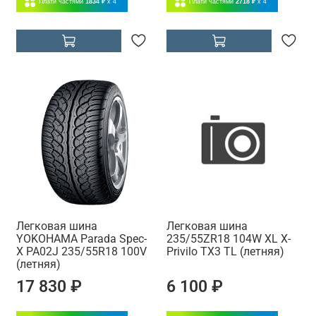
Плати частями
1834 ₽
x 4
Плати частями
2718 ₽
x 4
Легковая шина
Легковая шина
YOKOHAMA Parada Spec-
235/55ZR18 104W XL X-
X PA02J 235/55R18 100V
Privilo TX3 TL (летняя)
(летняя)
17 830 ₽
6 100 ₽