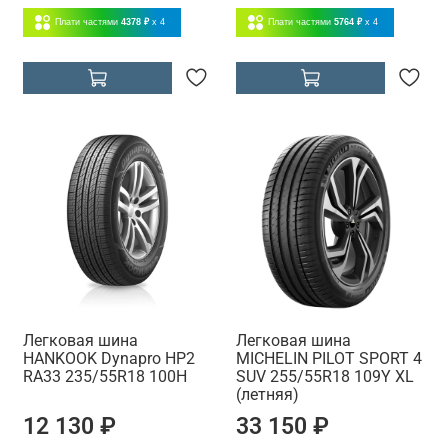
Плати частями
4378 ₽
x 4
Плати частями
5764 ₽
x 4
Легковая шина
Легковая шина
HANKOOK Dynapro HP2
MICHELIN PILOT SPORT 4
RA33 235/55R18 100H
SUV 255/55R18 109Y XL
(летняя)
12 130 ₽
33 150 ₽