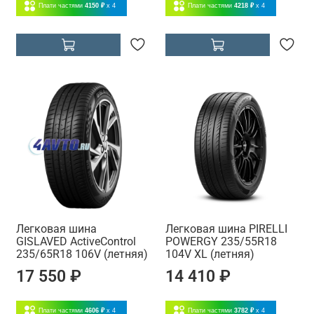
Плати частями
4150 ₽
x 4
Плати частями
4218 ₽
x 4
Легковая шина
Легковая шина PIRELLI
GISLAVED ActiveControl
POWERGY 235/55R18
235/65R18 106V (летняя)
104V XL (летняя)
17 550 ₽
14 410 ₽
Плати частями
4606 ₽
x 4
Плати частями
3782 ₽
x 4