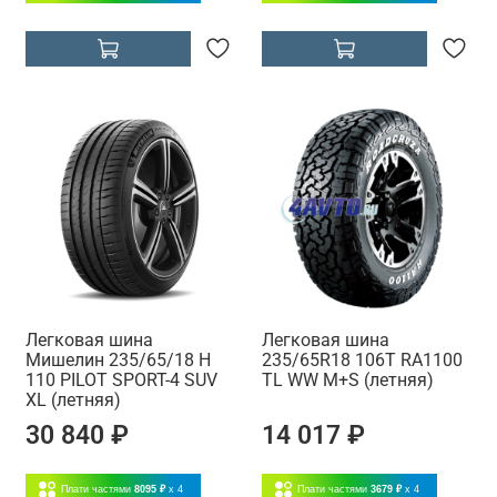
Легковая шина
Легковая шина
Мишелин 235/65/18 H
235/65R18 106T RA1100
110 PILOT SPORT-4 SUV
TL WW M+S (летняя)
XL (летняя)
30 840 ₽
14 017 ₽
Плати частями
8095 ₽
x 4
Плати частями
3679 ₽
x 4