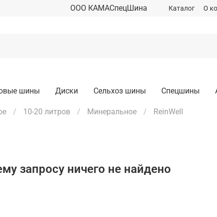
ООО КАМАСпецШина
Каталог
О к
зовые шины
Диски
Сельхоз шины
Спецшины
ое
10-20 литров
Минеральное
ReinWell
му запросу ничего не найдено