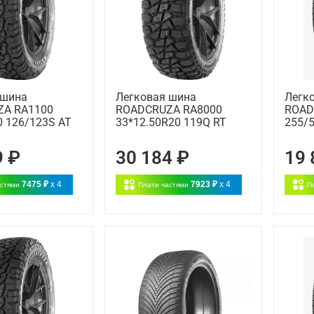
 шина
Легковая шина
Легк
A RA1100
ROADCRUZA RA8000
ROAD
0 126/123S AT
33*12.50R20 119Q RT
255/
9 ₽
30 184 ₽
19 
7475 ₽
x 4
7923 ₽
x 4
астями
Плати частями
П