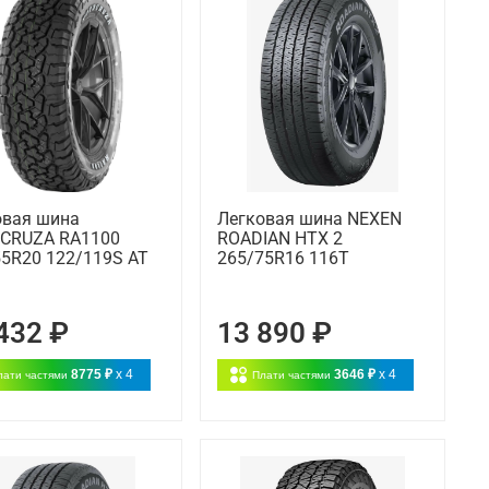
овая шина
Легковая шина NEXEN
CRUZA RA1100
ROADIAN HTX 2
55R20 122/119S AT
265/75R16 116T
432 ₽
13 890 ₽
8775 ₽
x 4
3646 ₽
x 4
лати частями
Плати частями