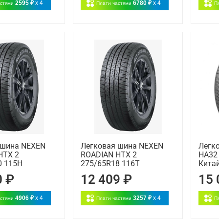
2595 ₽
x 4
6780 ₽
x 4
астями
Плати частями
П
 шина NEXEN
Легковая шина NEXEN
Легк
HTX 2
ROADIAN HTX 2
HA32
0 115H
275/65R18 116T
Китай
0 ₽
12 409 ₽
15 
4906 ₽
x 4
3257 ₽
x 4
астями
Плати частями
П