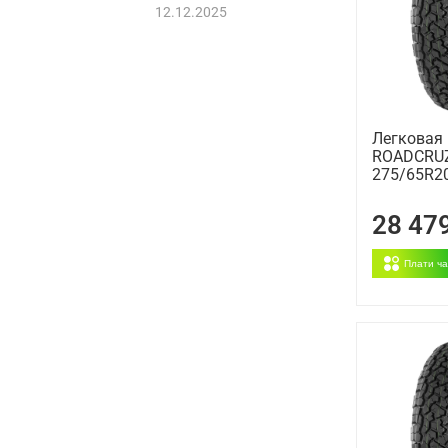
12.12.2025
Легковая
ROADCRUZ
275/65R2
28 47
Плати ч