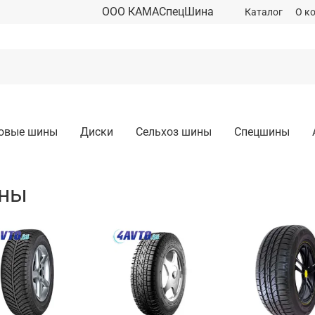
ООО КАМАСпецШина
Каталог
О к
зовые шины
Диски
Сельхоз шины
Спецшины
ины