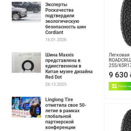
Эксперты
Роскачества
подтвердили
экологическую
безопасность шин
Cordiant
16.01.2026
Шина Maxxis
Легковая
ROADCRUZ
представлена в
255/65R17
единственном в
Китае музее дизайна
9 630
Red Dot
26.12.2025
Плати ч
Linglong Tire
отметила свое 50-
летие в рамках
глобальной
партнерской
конференции