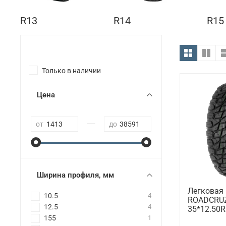
R13
R14
R15
Только в наличии
Цена
—
от
до
Ширина профиля, мм
Легковая
10.5
4
ROADCRUZ
12.5
4
35*12.50R
155
1