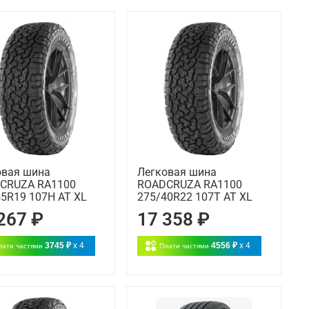
овая шина
Легковая шина
CRUZA RA1100
ROADCRUZA RA1100
5R19 107H AT XL
275/40R22 107T AT XL
267 ₽
17 358 ₽
3745 ₽
x 4
4556 ₽
x 4
лати частями
Плати частями