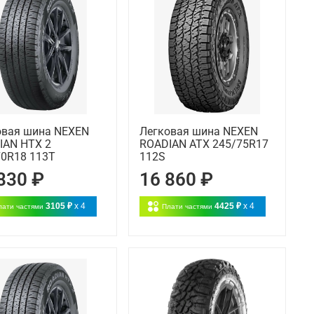
овая шина NEXEN
Легковая шина NEXEN
IAN HTX 2
ROADIAN ATX 245/75R17
70R18 113T
112S
830 ₽
16 860 ₽
3105 ₽
x 4
4425 ₽
x 4
лати частями
Плати частями