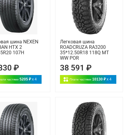
овая шина NEXEN
Легковая шина
IAN HTX 2
ROADCRUZA RA3200
55R20 107H
35*12.50R18 118Q MT
WW POR
830 ₽
38 591 ₽
5205 ₽
x 4
10130 ₽
x 4
лати частями
Плати частями