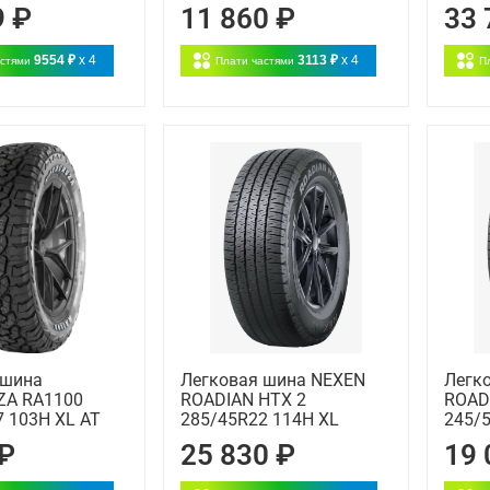
9 ₽
11 860 ₽
33 
9554 ₽
x 4
3113 ₽
x 4
астями
Плати частями
П
 шина
Легковая шина NEXEN
Легк
A RA1100
ROADIAN HTX 2
ROAD
 103H XL AT
285/45R22 114H XL
245/
 ₽
25 830 ₽
19 