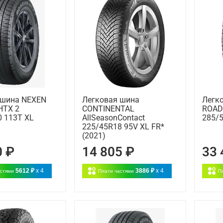
 шина NEXEN
Легковая шина
Легк
HTX 2
CONTINENTAL
ROAD
0 113T XL
AllSeasonContact
285/
225/45R18 95V XL FR*
(2021)
0 ₽
14 805 ₽
33 
5612 ₽
x 4
3886 ₽
x 4
астями
Плати частями
П