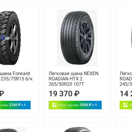
шина Forward
Легковая шина NEXEN
Легк
0 235/75R15 б/к
ROADIAN HTX 2
ROAD
265/50R20 107T
245/5
 ₽
19 370 ₽
14 
2346 ₽
x 4
5084 ₽
x 4
астями
Плати частями
П