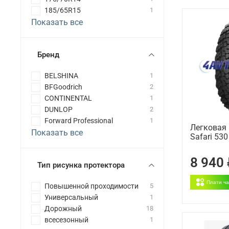
185/65R15
1
Показать все
Бренд
BELSHINA
1
BFGoodrich
2
CONTINENTAL
1
DUNLOP
2
Forward Professional
1
Легковая 
Показать все
Safari 53
8 940
Тип рисунка протектора
Плати ч
Повышенной проходимости
5
Универсальный
1
Дорожный
18
всесезонный
1