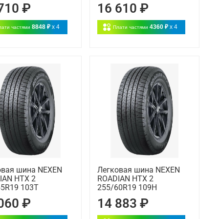
710 ₽
16 610 ₽
8848 ₽
x 4
4360 ₽
x 4
лати частями
Плати частями
овая шина NEXEN
Легковая шина NEXEN
IAN HTX 2
ROADIAN HTX 2
55R19 103T
255/60R19 109H
060 ₽
14 883 ₽