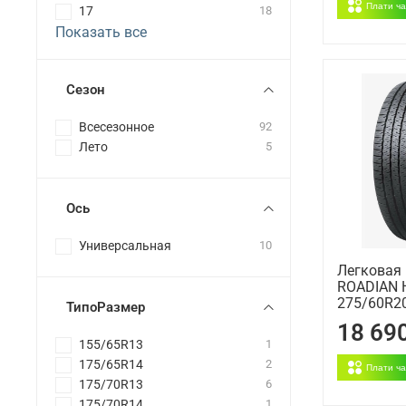
Плати ч
17
18
Показать все
Сезон
Всесезонное
92
Лето
5
Ось
Универсальная
10
Легковая
ROADIAN 
275/60R2
ТипоРазмер
18 69
155/65R13
1
175/65R14
2
Плати ч
175/70R13
6
175/70R14
1