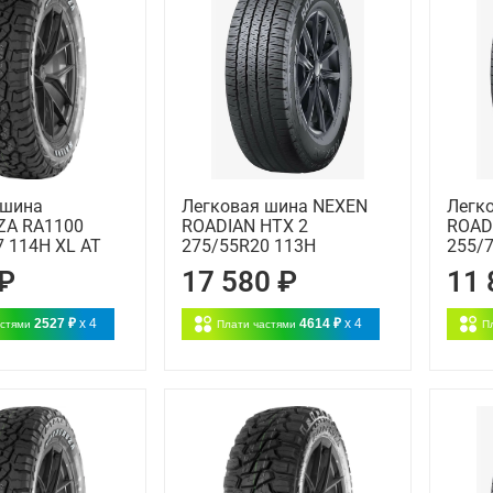
 шина
Легковая шина NEXEN
Легк
A RA1100
ROADIAN HTX 2
ROAD
 114H XL AT
275/55R20 113H
255/
 ₽
17 580 ₽
11 
2527 ₽
x 4
4614 ₽
x 4
астями
Плати частями
П