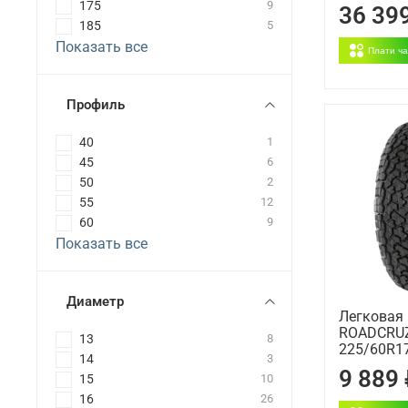
175
9
36 39
185
5
Показать все
Плати ч
Профиль
40
1
45
6
50
2
55
12
60
9
Показать все
Диаметр
Легковая
ROADCRUZ
13
8
225/60R17
14
3
9 889
15
10
16
26