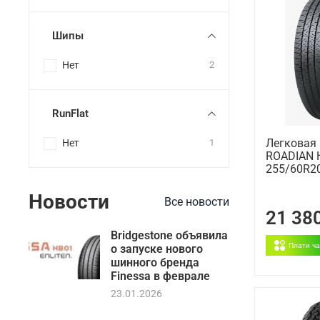
Шипы
Нет
2
RunFlat
Легковая
Нет
1
ROADIAN 
255/60R2
Новости
Все новости
21 38
Bridgestone объявила
Плати ч
о запуске нового
шинного бренда
Finessa в феврале
23.01.2026