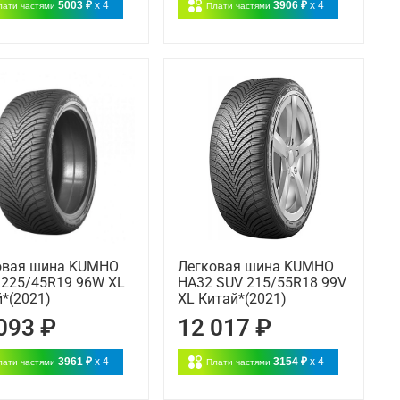
5003 ₽
x 4
3906 ₽
x 4
лати частями
Плати частями
овая шина KUMHO
Легковая шина KUMHO
 225/45R19 96W XL
HA32 SUV 215/55R18 99V
*(2021)
XL Китай*(2021)
093 ₽
12 017 ₽
3961 ₽
x 4
3154 ₽
x 4
лати частями
Плати частями