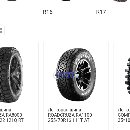
R16
R17
 шина
Легковая шина
Легк
A RA8000
ROADCRUZA RA1100
COMF
22 121Q RT
255/70R16 111T AT
35*10