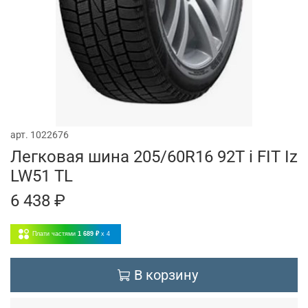
арт.
1022676
Легковая шина 205/60R16 92T i FIT Iz
LW51 TL
6 438 ₽
Плати частями
1 689 ₽
x 4
В корзину