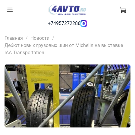
+74957272286
Главная
Новости
Дебют новых грузовых шин от Michelin на выставке
IAA Transportation