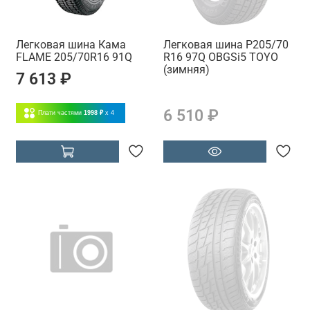
Легковая шина Кама
Легковая шина P205/70
FLAME 205/70R16 91Q
R16 97Q OBGSi5 TOYO
(зимняя)
7 613 ₽
6 510 ₽
Плати частями
1998 ₽
x 4