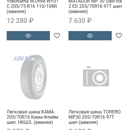
Yokohama W.Drive WY01
MATADOR MP 30 Sibir Ice
C 205/75-R16 110/108R
2 ED 205/70R16 97T шип
(зимняя)
(зимняя)
12 280 ₽
7 630 ₽
Легковая шина КАМА
Легковая шина TORERO
205/70R16 Кама-Флейм
MP30 205/70R16 97T
шип. НКШЗ. (зимняя)
шип (зимняя)