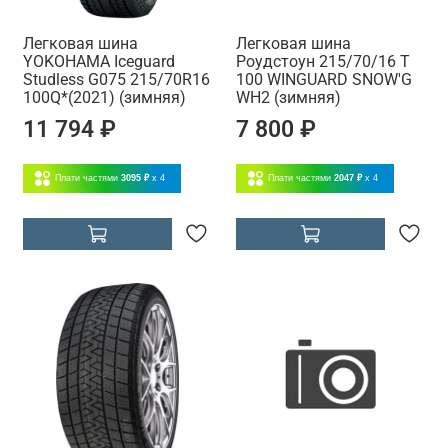
Легковая шина
Легковая шина
YOKOHAMA Iceguard
Роудстоун 215/70/16 T
Studless G075 215/70R16
100 WINGUARD SNOW'G
100Q*(2021) (зимняя)
WH2 (зимняя)
11 794 ₽
7 800 ₽
Плати частями
3095 ₽
x 4
Плати частями
2047 ₽
x 4