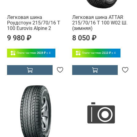
Легковая шина
Легковая шина ATTAR
Роудстоун 215/70/16 T
215/70/16 T 100 W02 Ш.
100 Eurovis Alpine 2
(зимняя)
9 980 ₽
8 050 ₽
Плати частями
2619 ₽
x 4
Плати частями
2113 ₽
x 4