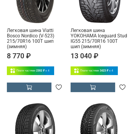
Легковая шина Viatti
Легковая шина
Bosco Nordico (V-523)
YOKOHAMA Iceguard Stud
215/70R16 100Т шип
IG55 215/70R16 100T
(зимняя)
шип (зимняя)
8 770 ₽
13 040 ₽
Плати частями
2302 ₽
x 4
Плати частями
3423 ₽
x 4