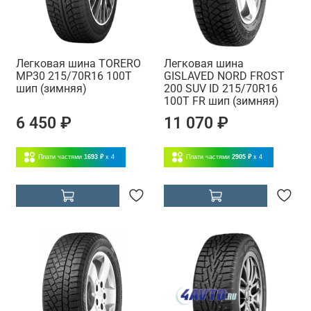
Легковая шина TORERO
Легковая шина
MP30 215/70R16 100T
GISLAVED NORD FROST
шип (зимняя)
200 SUV ID 215/70R16
100T FR шип (зимняя)
6 450 ₽
11 070 ₽
Плати частями
1693 ₽
x 4
Плати частями
2905 ₽
x 4