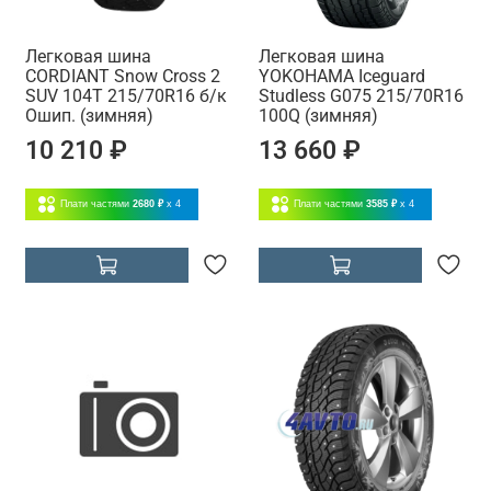
Легковая шина
Легковая шина
CORDIANT Snow Cross 2
YOKOHAMA Iceguard
SUV 104T 215/70R16 б/к
Studless G075 215/70R16
Ошип. (зимняя)
100Q (зимняя)
10 210 ₽
13 660 ₽
Плати частями
2680 ₽
x 4
Плати частями
3585 ₽
x 4