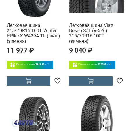
Легковая шина
Легковая шина Viatti
215/70R16 100T Winter
Bosco S/T (V-526)
i*Pike X W429A TL (шип.)
215/70R16 100T
(зимняя)
(зимняя)
11 977 ₽
9 040 ₽
Плати частями
3143 ₽
x 4
Плати частями
2373 ₽
x 4