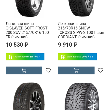
Легковая шина
Легковая шина
GISLAVED SOFT FROST
215/70R16 SNOW
200 SUV 215/70R16 100T
_CROSS 2 PW-2 100T шип
FR (зимняя)
CORDIANT. (зимняя)
10 530 ₽
9 910 ₽
Плати частями
2764 ₽
x 4
Плати частями
2601 ₽
x 4