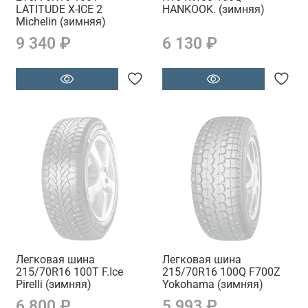
LATITUDE X-ICE 2
HANKOOK. (зимняя)
Michelin (зимняя)
9 340 ₽
6 130 ₽
Легковая шина
Легковая шина
215/70R16 100T F.Ice
215/70R16 100Q F700Z
Pirelli (зимняя)
Yokohama (зимняя)
6 800 ₽
5 993 ₽