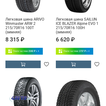
Легковая шина ARIVO
Легковая шина SAILUN
Winmaster ARW 2
ICE BLAZER Alpine EVO 1
215/70R16 100T
215/70R16 100H
(зимняя)
(зимняя)
8 315 ₽
6 620 ₽
Плати частями
2182 ₽
x 4
Плати частями
1737 ₽
x 4