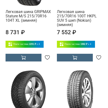
Легковая шина GRIPMAX
Легковая шина
Stature M/S 215/70R16
215/70R16 100T HKPL
104T XL (зимняя)
SUV 5 шип (Nokian)
(зимняя)
8 731 ₽
7 552 ₽
Плати частями
2291 ₽
x 4
Плати частями
1982 ₽
x 4