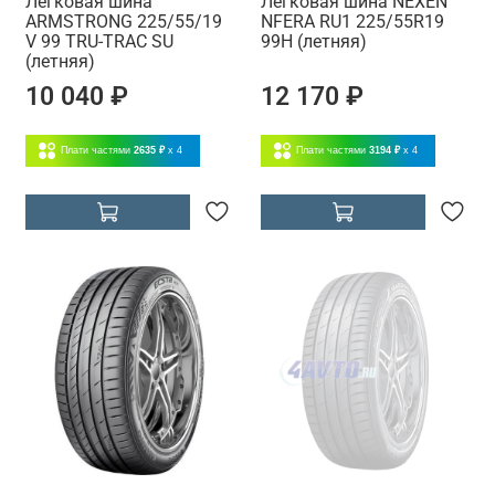
Легковая шина
Легковая шина NEXEN
ARMSTRONG 225/55/19
NFERA RU1 225/55R19
V 99 TRU-TRAC SU
99H (летняя)
(летняя)
10 040 ₽
12 170 ₽
Плати частями
2635 ₽
x 4
Плати частями
3194 ₽
x 4