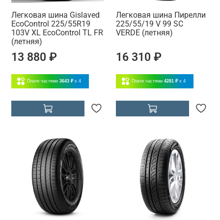
Легковая шина Gislaved
Легковая шина Пирелли
EcoControl 225/55R19
225/55/19 V 99 SC
103V XL EcoControl TL FR
VERDE (летняя)
(летняя)
13 880 ₽
16 310 ₽
Плати частями
3643 ₽
x 4
Плати частями
4281 ₽
x 4