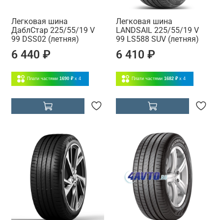
Легковая шина
Легковая шина
ДаблСтар 225/55/19 V
LANDSAIL 225/55/19 V
99 DSS02 (летняя)
99 LS588 SUV (летняя)
6 440 ₽
6 410 ₽
Плати частями
1690 ₽
x 4
Плати частями
1682 ₽
x 4