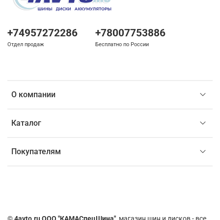
+74957272286
+78007753886
Отдел продаж
Бесплатно по России
О компании
Каталог
Покупателям
©
4avto.ru ООО "КАМАСпецШина"
, магазин шин и дисков - все