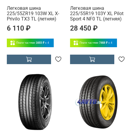
Легковая шина
Легковая шина
225/55ZR19 103W XL X-
225/55R19 103Y XL Pilot
Privilo TX3 TL (летняя)
Sport 4 NF0 TL (летняя)
6 110 ₽
28 450 ₽
Плати частями
1603 ₽
x 4
Плати частями
7468 ₽
x 4