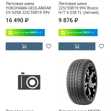
Легковая шина
Легковая шина
YOKOHAMA GEOLANDAR
225/55R19 99V Bosco
CV G058 225/55R19 99V
H/T V-238 TL (летняя)
16 490 ₽
9 876 ₽
Плати частями
4328 ₽
x 4
Плати частями
2592 ₽
x 4