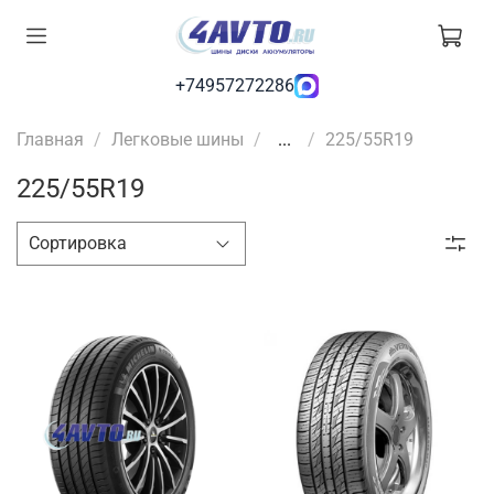
+74957272286
Главная
Легковые шины
...
225/55R19
225/55R19