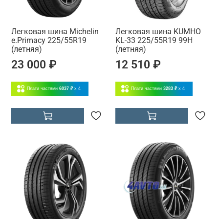
Легковая шина Michelin
Легковая шина KUMHO
e.Primacy 225/55R19
KL-33 225/55R19 99H
(летняя)
(летняя)
23 000 ₽
12 510 ₽
Плати частями
6037 ₽
x 4
Плати частями
3283 ₽
x 4