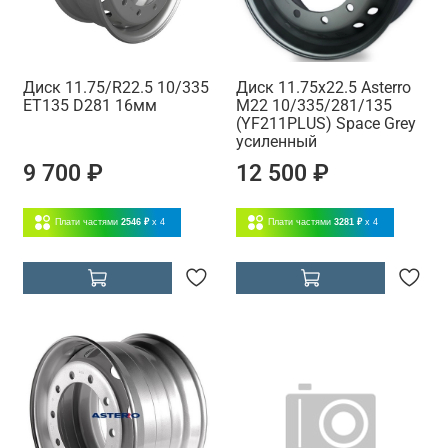
Диск 11.75/R22.5 10/335
Диск 11.75x22.5 Asterro
ET135 D281 16мм
M22 10/335/281/135
(YF211PLUS) Space Grey
усиленный
9 700 ₽
12 500 ₽
Плати частями
2546 ₽
x 4
Плати частями
3281 ₽
x 4