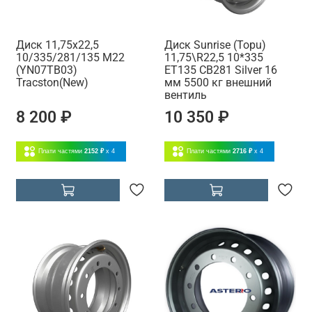
Диск 11,75x22,5
Диск Sunrise (Topu)
10/335/281/135 M22
11,75\R22,5 10*335
(YN07TB03)
ET135 CB281 Silver 16
Tracston(New)
мм 5500 кг внешний
вентиль
8 200 ₽
10 350 ₽
Плати частями
2152 ₽
x 4
Плати частями
2716 ₽
x 4