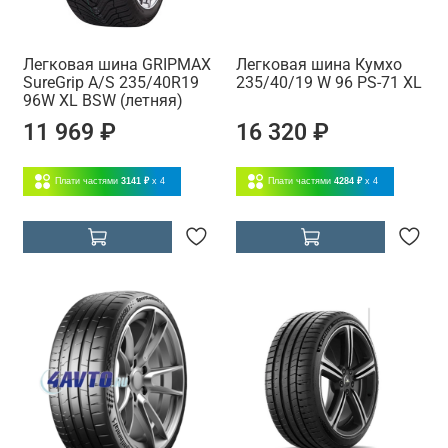
Легковая шина GRIPMAX
Легковая шина Кумхо
SureGrip A/S 235/40R19
235/40/19 W 96 PS-71 XL
96W XL BSW (летняя)
11 969 ₽
16 320 ₽
Плати частями
3141 ₽
x 4
Плати частями
4284 ₽
x 4