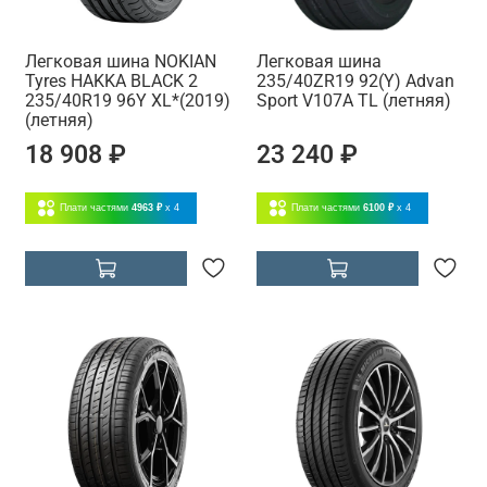
Легковая шина NOKIAN
Легковая шина
Tyres HAKKA BLACK 2
235/40ZR19 92(Y) Advan
235/40R19 96Y XL*(2019)
Sport V107A TL (летняя)
(летняя)
18 908 ₽
23 240 ₽
Плати частями
4963 ₽
x 4
Плати частями
6100 ₽
x 4