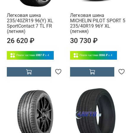
Легковая шина
Легковая шина
235/40ZR19 96(Y) XL
MICHELIN PILOT SPORT 5
SportContact 7 TL FR
235/40R19 96Y XL
(летняя)
(летняя)
26 620 ₽
30 730 ₽
Плати частями
6987 ₽
x 4
Плати частями
8066 ₽
x 4