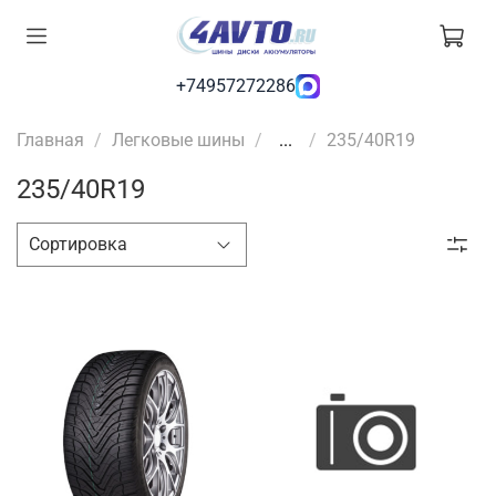
+74957272286
Главная
Легковые шины
...
235/40R19
235/40R19