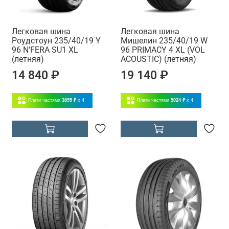
Легковая шина
Легковая шина
Роудстоун 235/40/19 Y
Мишелин 235/40/19 W
96 N'FERA SU1 XL
96 PRIMACY 4 XL (VOL
(летняя)
ACOUSTIC) (летняя)
14 840 ₽
19 140 ₽
Плати частями
3895 ₽
x 4
Плати частями
5024 ₽
x 4