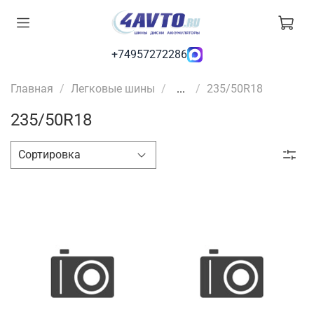
+74957272286
Главная
Легковые шины
...
235/50R18
235/50R18