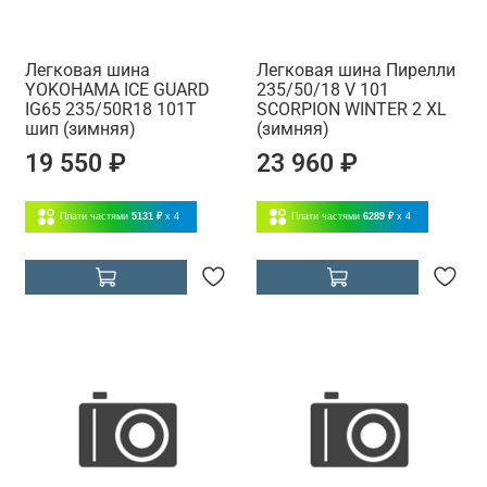
Легковая шина
Легковая шина Пирелли
YOKOHAMA ICE GUARD
235/50/18 V 101
IG65 235/50R18 101T
SCORPION WINTER 2 XL
шип (зимняя)
(зимняя)
19 550 ₽
23 960 ₽
Плати частями
5131 ₽
x 4
Плати частями
6289 ₽
x 4