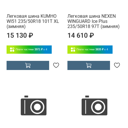
Легковая шина KUMHO
Легковая шина NEXEN
WI51 235/50R18 101T XL
WINGUARD Ice Plus
(зимняя)
235/50R18 97T (зимняя)
15 130 ₽
14 610 ₽
Плати частями
3971 ₽
x 4
Плати частями
3835 ₽
x 4