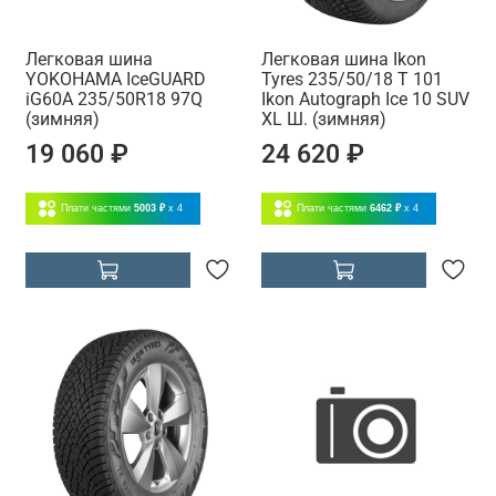
Легковая шина
Легковая шина Ikon
YOKOHAMA IceGUARD
Tyres 235/50/18 T 101
iG60A 235/50R18 97Q
Ikon Autograph Ice 10 SUV
(зимняя)
XL Ш. (зимняя)
19 060 ₽
24 620 ₽
Плати частями
5003 ₽
x 4
Плати частями
6462 ₽
x 4