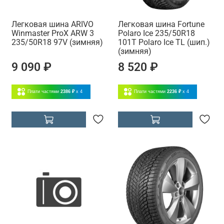
Легковая шина ARIVO
Легковая шина Fortune
Winmaster ProX ARW 3
Polaro Ice 235/50R18
235/50R18 97V (зимняя)
101T Polaro Ice TL (шип.)
(зимняя)
9 090 ₽
8 520 ₽
Плати частями
2386 ₽
x 4
Плати частями
2236 ₽
x 4