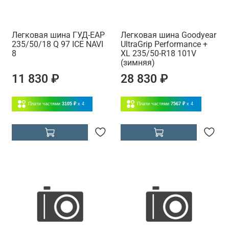
Легковая шина ГУД-ЕАР
Легковая шина Goodyear
235/50/18 Q 97 ICE NAVI
UltraGrip Performance +
8
XL 235/50-R18 101V
(зимняя)
11 830 ₽
28 830 ₽
Плати частями
3105 ₽
x 4
Плати частями
7567 ₽
x 4