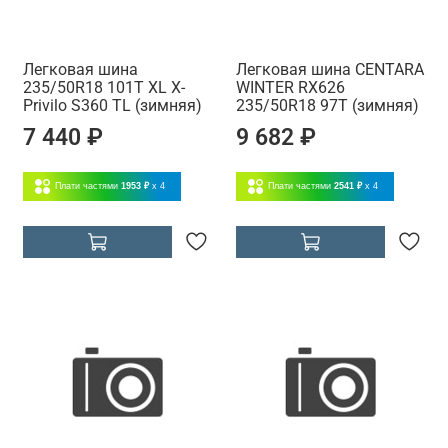
Легковая шина
Легковая шина CENTARA
235/50R18 101T XL X-
WINTER RX626
Privilo S360 TL (зимняя)
235/50R18 97T (зимняя)
7 440 ₽
9 682 ₽
Плати частями
1953 ₽
x 4
Плати частями
2541 ₽
x 4