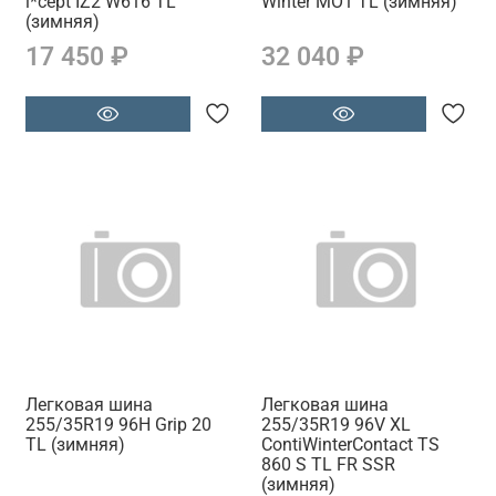
i*cept IZ2 W616 TL
Winter MO1 TL (зимняя)
(зимняя)
17 450 ₽
32 040 ₽
Легковая шина
Легковая шина
255/35R19 96H Grip 20
255/35R19 96V XL
TL (зимняя)
ContiWinterContact TS
860 S TL FR SSR
(зимняя)