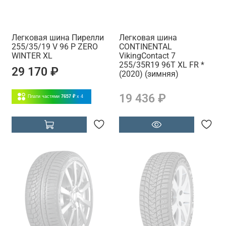
Легковая шина Пирелли
Легковая шина
255/35/19 V 96 P ZERO
CONTINENTAL
WINTER XL
VikingContact 7
255/35R19 96T XL FR *
29 170 ₽
(2020) (зимняя)
19 436 ₽
Плати частями
7657 ₽
x 4