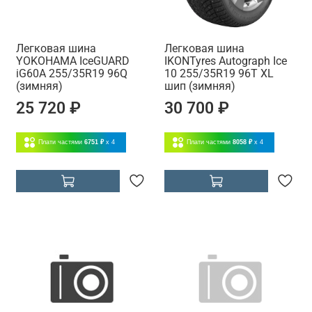
Легковая шина
Легковая шина
YOKOHAMA IceGUARD
IKONTyres Autograph Ice
iG60A 255/35R19 96Q
10 255/35R19 96T XL
(зимняя)
шип (зимняя)
25 720 ₽
30 700 ₽
Плати частями
6751 ₽
x 4
Плати частями
8058 ₽
x 4