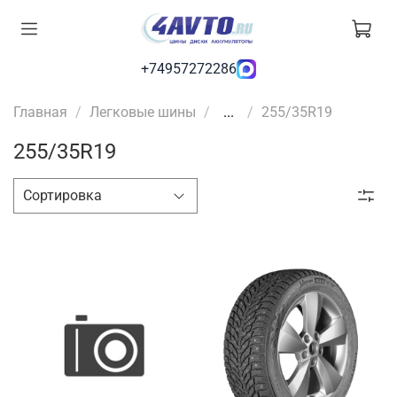
+74957272286
Главная
Легковые шины
...
255/35R19
255/35R19