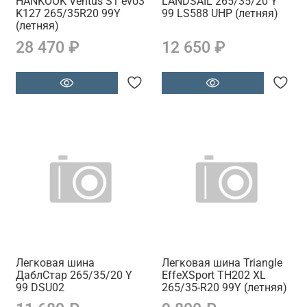
HANKOOK Ventus S1 evo3
LANDSAIL 265/35/20 Y
K127 265/35R20 99Y
99 LS588 UHP (летняя)
(летняя)
28 470 ₽
12 650 ₽
Легковая шина
Легковая шина Triangle
ДаблСтар 265/35/20 Y
EffeXSport TH202 XL
99 DSU02
265/35-R20 99Y (летняя)