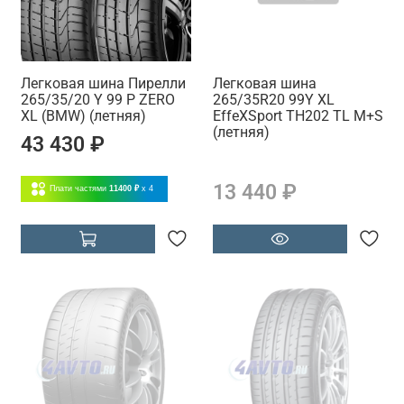
Легковая шина Пирелли
Легковая шина
265/35/20 Y 99 P ZERO
265/35R20 99Y XL
XL (BMW) (летняя)
EffeXSport TH202 TL M+S
(летняя)
43 430 ₽
13 440 ₽
Плати частями
11400 ₽
x 4