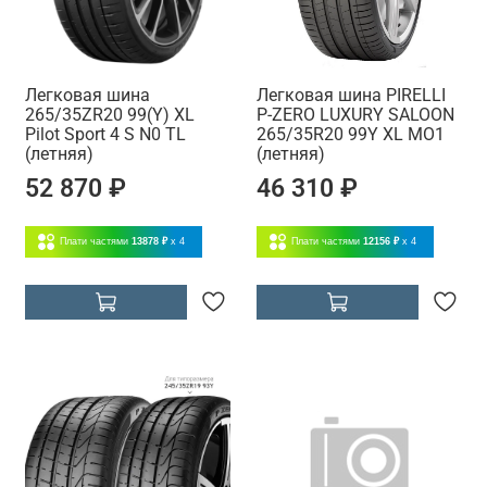
Легковая шина
Легковая шина PIRELLI
265/35ZR20 99(Y) XL
P-ZERO LUXURY SALOON
Pilot Sport 4 S N0 TL
265/35R20 99Y XL MO1
(летняя)
(летняя)
52 870 ₽
46 310 ₽
Плати частями
13878 ₽
x 4
Плати частями
12156 ₽
x 4