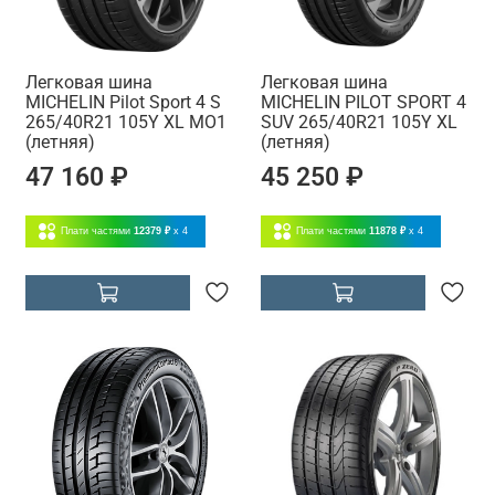
Легковая шина
Легковая шина
MICHELIN Pilot Sport 4 S
MICHELIN PILOT SPORT 4
265/40R21 105Y XL MO1
SUV 265/40R21 105Y XL
(летняя)
(летняя)
47 160 ₽
45 250 ₽
Плати частями
12379 ₽
x 4
Плати частями
11878 ₽
x 4