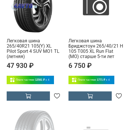
Легковая шина
Легковая шина
265/40R21 105(Y) XL
Бриджстоун 265/40/21 H
Pilot Sport 4 SUV MO1 TL
105 T005 XL Run Flat
(летняя)
(MO) старше 5-ти лет
47 930 ₽
6 750 ₽
Плати частями
12581 ₽
x 4
Плати частями
1771 ₽
x 4