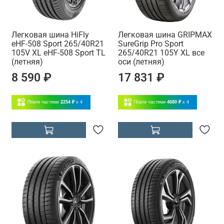
Легковая шина HiFly
Легковая шина GRIPMAX
eHF-508 Sport 265/40R21
SureGrip Pro Sport
105V XL eHF-508 Sport TL
265/40R21 105Y XL все
(летняя)
оси (летняя)
8 590 ₽
17 831 ₽
Плати частями
2254 ₽
x 4
Плати частями
4680 ₽
x 4