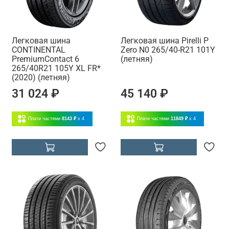
Легковая шина
Легковая шина Pirelli P
CONTINENTAL
Zero N0 265/40-R21 101Y
PremiumContact 6
(летняя)
265/40R21 105Y XL FR*
(2020) (летняя)
31 024 ₽
45 140 ₽
Плати частями
8143 ₽
x 4
Плати частями
11849 ₽
x 4