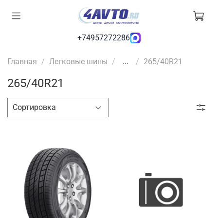
+74957272286
Главная
Легковые шины
...
265/40R21
265/40R21