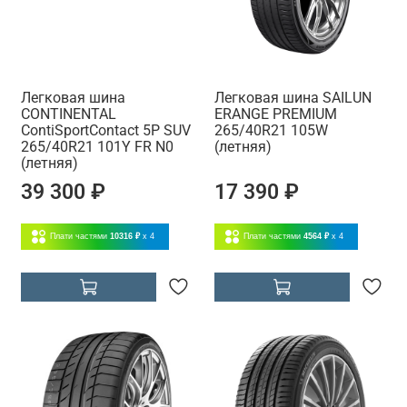
Легковая шина
Легковая шина SAILUN
CONTINENTAL
ERANGE PREMIUM
ContiSportContact 5P SUV
265/40R21 105W
265/40R21 101Y FR N0
(летняя)
(летняя)
39 300 ₽
17 390 ₽
Плати частями
10316 ₽
x 4
Плати частями
4564 ₽
x 4