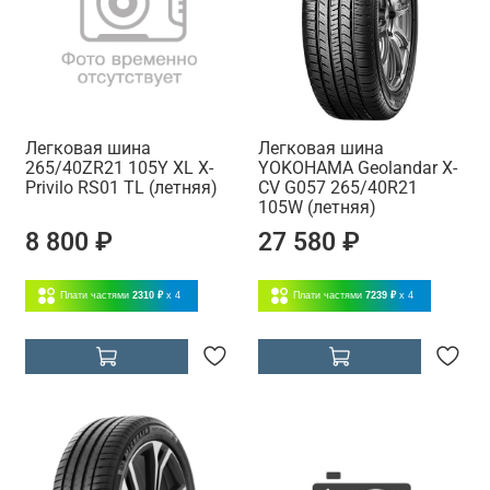
Легковая шина
Легковая шина
265/40ZR21 105Y XL X-
YOKOHAMA Geolandar X-
Privilo RS01 TL (летняя)
CV G057 265/40R21
105W (летняя)
8 800 ₽
27 580 ₽
Плати частями
2310 ₽
x 4
Плати частями
7239 ₽
x 4