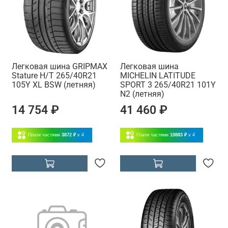
Легковая шина GRIPMAX
Легковая шина
Stature H/T 265/40R21
MICHELIN LATITUDE
105Y XL BSW (летняя)
SPORT 3 265/40R21 101Y
N2 (летняя)
14 754 ₽
41 460 ₽
Плати частями
3872 ₽
x 4
Плати частями
10883 ₽
x 4