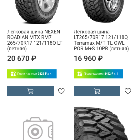
Легковая шина NEXEN
Легковая шина
ROADIAN MTX RM7
LT265/70R17 121/118Q
265/70R17 121/118Q LT
Terramax M/T TL OWL
(летняя)
POR M+S 10PR (летняя)
20 670 ₽
16 960 ₽
Плати частями
5425 ₽
x 4
Плати частями
4452 ₽
x 4