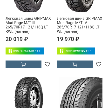
Легковая шина GRIPMAX
Легковая шина GRIPMAX
Mud Rage M/T III
Mud Rage M/T IV
265/70R17 121/118Q LT
265/70R17 121/118Q LT
RWL (летняя)
WL (летняя)
20 019 ₽
19 970 ₽
Плати частями
5254 ₽
x 4
Плати частями
5242 ₽
x 4