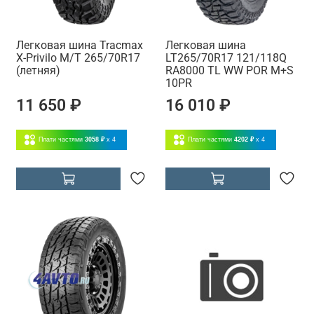
Легковая шина Tracmax
Легковая шина
X-Privilo M/T 265/70R17
LT265/70R17 121/118Q
(летняя)
RA8000 TL WW POR M+S
10PR
11 650 ₽
16 010 ₽
Плати частями
3058 ₽
x 4
Плати частями
4202 ₽
x 4