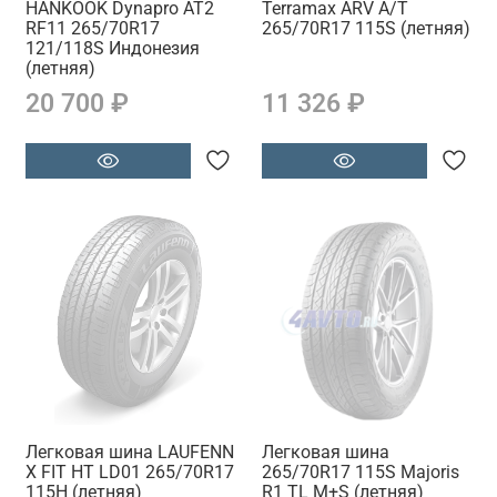
HANKOOK Dynapro AT2
Terramax ARV A/T
RF11 265/70R17
265/70R17 115S (летняя)
121/118S Индонезия
(летняя)
20 700 ₽
11 326 ₽
Легковая шина LAUFENN
Легковая шина
X FIT HT LD01 265/70R17
265/70R17 115S Majoris
115H (летняя)
R1 TL M+S (летняя)