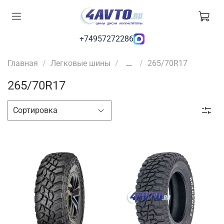
+74957272286
Главная
Легковые шины
...
265/70R17
265/70R17