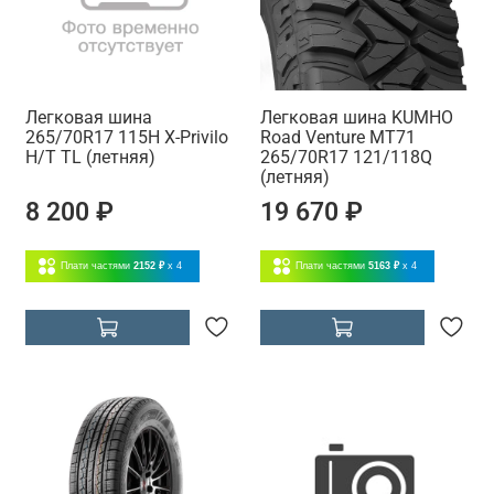
Легковая шина
Легковая шина KUMHO
265/70R17 115H X-Privilo
Road Venture MT71
H/T TL (летняя)
265/70R17 121/118Q
(летняя)
8 200 ₽
19 670 ₽
Плати частями
2152 ₽
x 4
Плати частями
5163 ₽
x 4