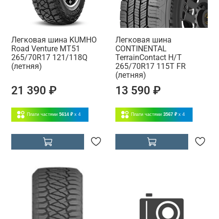
Легковая шина KUMHO
Легковая шина
Road Venture MT51
CONTINENTAL
265/70R17 121/118Q
TerrainContact H/T
(летняя)
265/70R17 115T FR
(летняя)
21 390 ₽
13 590 ₽
Плати частями
5614 ₽
x 4
Плати частями
3567 ₽
x 4