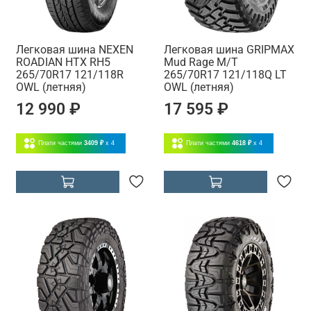
Легковая шина NEXEN
Легковая шина GRIPMAX
ROADIAN HTX RH5
Mud Rage M/T
265/70R17 121/118R
265/70R17 121/118Q LT
OWL (летняя)
OWL (летняя)
12 990 ₽
17 595 ₽
Плати частями
3409 ₽
x 4
Плати частями
4618 ₽
x 4