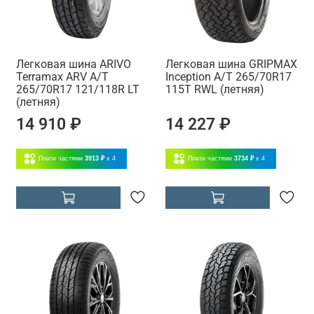
Легковая шина ARIVO
Легковая шина GRIPMAX
Terramax ARV A/T
Inception A/T 265/70R17
265/70R17 121/118R LT
115T RWL (летняя)
(летняя)
14 910 ₽
14 227 ₽
Плати частями
3913 ₽
x 4
Плати частями
3734 ₽
x 4