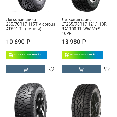
Легковая шина
Легковая шина
265/70R17 115T Vigorous
LT265/70R17 121/118R
AT601 TL (летняя)
RA1100 TL WW M+S
10PR
10 690 ₽
13 980 ₽
Плати частями
2806 ₽
x 4
Плати частями
3669 ₽
x 4