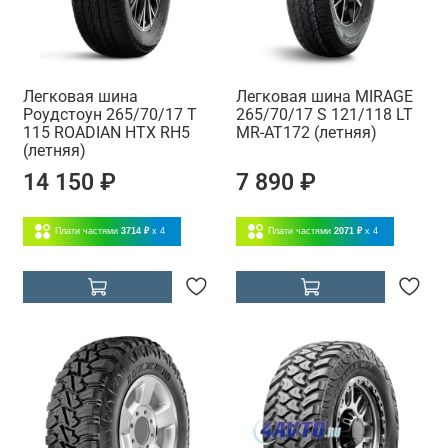
Легковая шина
Легковая шина MIRAGE
Роудстоун 265/70/17 T
265/70/17 S 121/118 LT
115 ROADIAN HTX RH5
MR-AT172 (летняя)
(летняя)
14 150 ₽
7 890 ₽
Плати частями
3714 ₽
x 4
Плати частями
2071 ₽
x 4