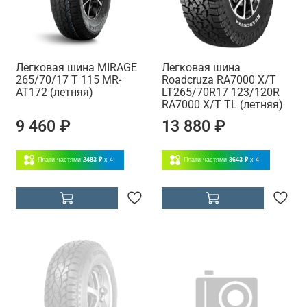
Легковая шина MIRAGE
Легковая шина
265/70/17 T 115 MR-
Roadcruza RA7000 X/T
AT172 (летняя)
LT265/70R17 123/120R
RA7000 X/T TL (летняя)
9 460 ₽
13 880 ₽
Плати частями
2483 ₽
x 4
Плати частями
3643 ₽
x 4