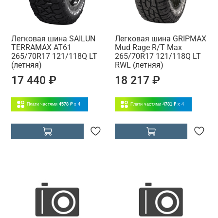
Легковая шина SAILUN
Легковая шина GRIPMAX
TERRAMAX AT61
Mud Rage R/T Max
265/70R17 121/118Q LT
265/70R17 121/118Q LT
(летняя)
RWL (летняя)
17 440 ₽
18 217 ₽
Плати частями
4578 ₽
x 4
Плати частями
4781 ₽
x 4