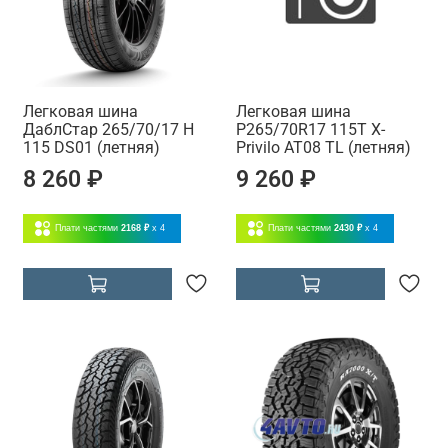
Легковая шина
Легковая шина
ДаблСтар 265/70/17 H
P265/70R17 115T X-
115 DS01 (летняя)
Privilo AT08 TL (летняя)
8 260 ₽
9 260 ₽
Плати частями
2168 ₽
x 4
Плати частями
2430 ₽
x 4