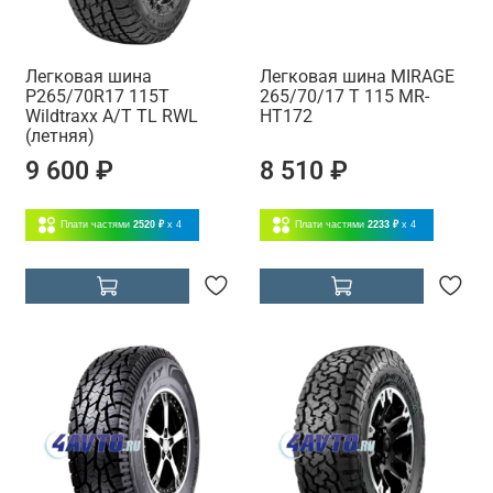
Легковая шина
Легковая шина MIRAGE
P265/70R17 115T
265/70/17 T 115 MR-
Wildtraxx A/T TL RWL
HT172
(летняя)
9 600 ₽
8 510 ₽
Плати частями
2520 ₽
x 4
Плати частями
2233 ₽
x 4