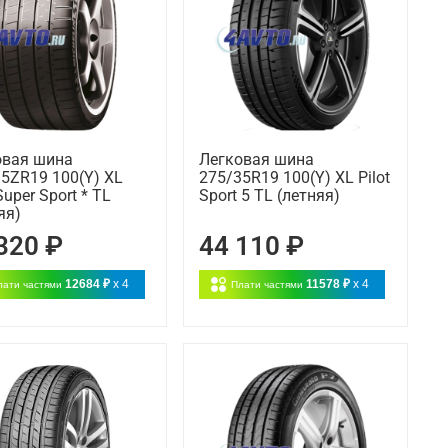
овая шина
Легковая шина
5ZR19 100(Y) XL
275/35R19 100(Y) XL Pilot
Super Sport * TL
Sport 5 TL (летняя)
яя)
320 ₽
44 110 ₽
12684 ₽
x 4
11578 ₽
x 4
лати частями
Плати частями