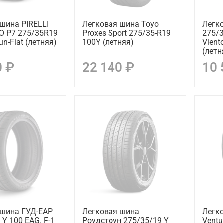
шина PIRELLI
Легковая шина Toyo
Легк
O P7 275/35R19
Proxes Sport 275/35-R19
275/
n-Flat (летняя)
100Y (летняя)
Vient
(летн
0 ₽
22 140 ₽
10 
 шина ГУД-ЕАР
Легковая шина
Легк
 Y 100 EAG. F-1
Роудстоун 275/35/19 Y
Ventu