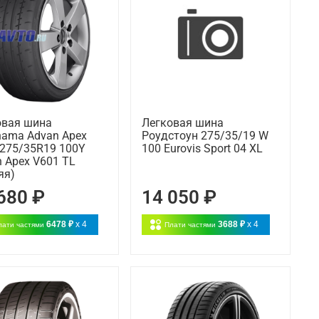
овая шина
Легковая шина
hama Advan Apex
Роудстоун 275/35/19 W
 275/35R19 100Y
100 Eurovis Sport 04 XL
 Apex V601 TL
яя)
680 ₽
14 050 ₽
6478 ₽
x 4
3688 ₽
x 4
лати частями
Плати частями