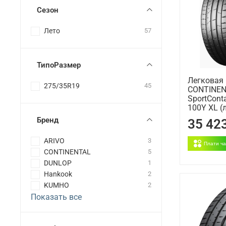
Сезон
Лето
57
ТипоРазмер
Легковая
275/35R19
45
CONTINE
SportCont
100Y XL (
Бренд
35 42
ARIVO
3
Плати ч
CONTINENTAL
5
DUNLOP
1
Hankook
2
KUMHO
2
Показать все