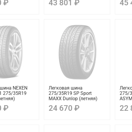
0 ₽
43 801 ₽
45 
 шина NEXEN
Легковая шина
Легк
1 275/35R19
275/35R19 SP Sport
275/3
летняя)
MAXX Dunlop (летняя)
ASYM
0 ₽
24 670 ₽
22 