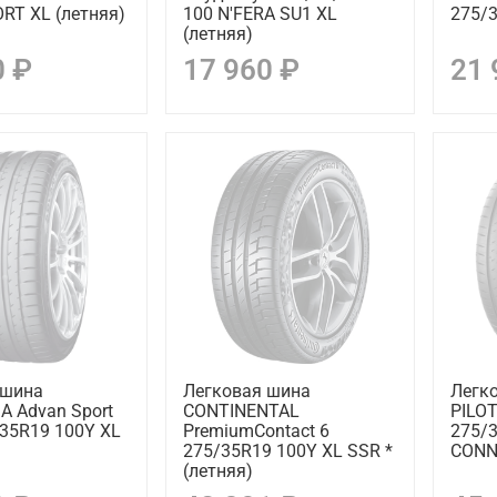
RT XL (летняя)
100 N'FERA SU1 XL
275/3
(летняя)
0 ₽
17 960 ₽
21 
 шина
Легковая шина
Легк
 Advan Sport
CONTINENTAL
PILO
35R19 100Y XL
PremiumContact 6
275/3
275/35R19 100Y XL SSR *
CONN
(летняя)