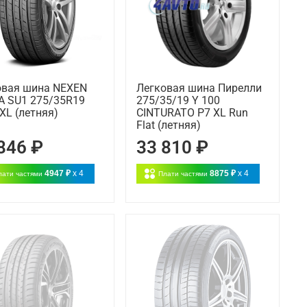
овая шина NEXEN
Легковая шина Пирелли
A SU1 275/35R19
275/35/19 Y 100
XL (летняя)
CINTURATO P7 XL Run
Flat (летняя)
846 ₽
33 810 ₽
4947 ₽
x 4
8875 ₽
x 4
лати частями
Плати частями