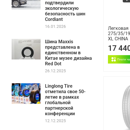
подтвердили
экологическую
безопасность шин
Cordiant
16.01.2026
Легковая
275/35/19
XL CHINA
Шина Maxxis
17 44
представлена в
единственном в
Китае музее дизайна
Плати ч
Red Dot
26.12.2025
Linglong Tire
отметила свое 50-
летие в рамках
глобальной
партнерской
конференции
12.12.2025