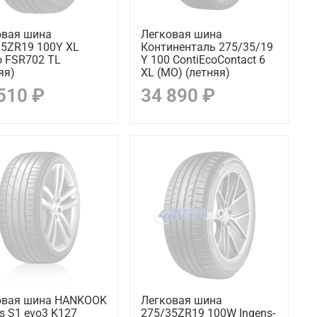
овая шина
Легковая шина
35ZR19 100Y XL
Континенталь 275/35/19
o FSR702 TL
Y 100 ContiEcoContact 6
яя)
XL (MO) (летняя)
510 ₽
34 890 ₽
овая шина HANKOOK
Легковая шина
s S1 evo3 K127
275/35ZR19 100W Ingens-