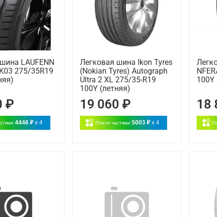
 шина LAUFENN
Легковая шина Ikon Tyres
Легк
LK03 275/35R19
(Nokian Tyres) Autograph
NFER
няя)
Ultra 2 XL 275/35-R19
100Y 
100Y (летняя)
0 ₽
19 060 ₽
18 
4446 ₽
x 4
5003 ₽
x 4
астями
Плати частями
П