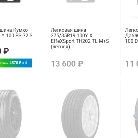
 шина Кумхо
Легковая шина
Легк
 Y 100 PS-72 S
275/35R19 100Y XL
Дабл
EffeXSport TH202 TL M+S
100 D
(летняя)
0 ₽
13 600 ₽
11 
4578 ₽
x 4
астями