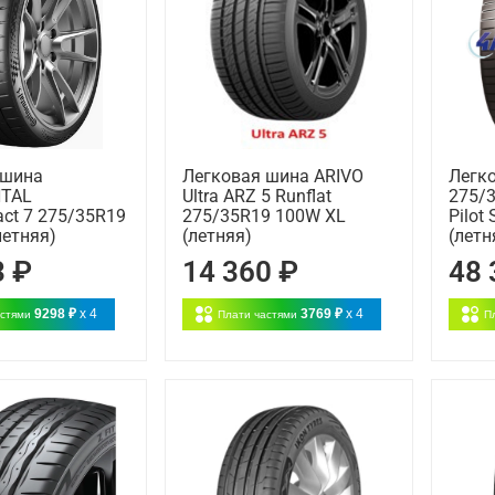
 шина
Легковая шина ARIVO
Легк
NTAL
Ultra ARZ 5 Runflat
275/3
act 7 275/35R19
275/35R19 100W XL
Pilot 
летняя)
(летняя)
(летн
3 ₽
14 360 ₽
48 
9298 ₽
x 4
3769 ₽
x 4
астями
Плати частями
П