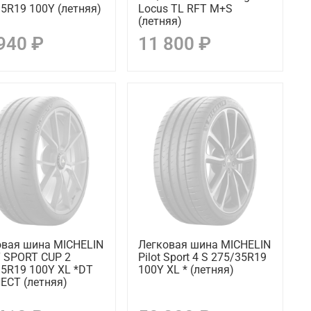
5R19 100Y (летняя)
Locus TL RFT M+S
(летняя)
940 ₽
11 800 ₽
овая шина MICHELIN
Легковая шина MICHELIN
T SPORT CUP 2
Pilot Sport 4 S 275/35R19
5R19 100Y XL *DT
100Y XL * (летняя)
ECT (летняя)