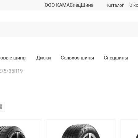
ООО КАМАСпецШина
Каталог
О к
зовые шины
Диски
Сельхоз шины
Спецшины
275/35R19