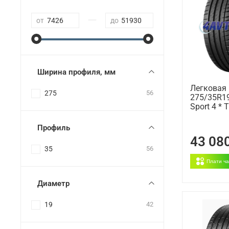
—
от
до
Ширина профиля, мм
Легковая
275
56
275/35R19
Sport 4 * 
Профиль
43 08
35
56
Плати ч
Диаметр
19
42