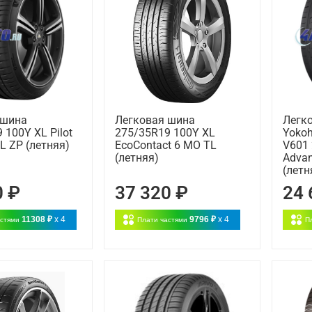
 шина
Легковая шина
Легк
 100Y XL Pilot
275/35R19 100Y XL
Yoko
TL ZP (летняя)
EcoContact 6 MO TL
V601
(летняя)
Advan
(летн
0 ₽
37 320 ₽
24 
11308 ₽
x 4
9796 ₽
x 4
астями
Плати частями
П