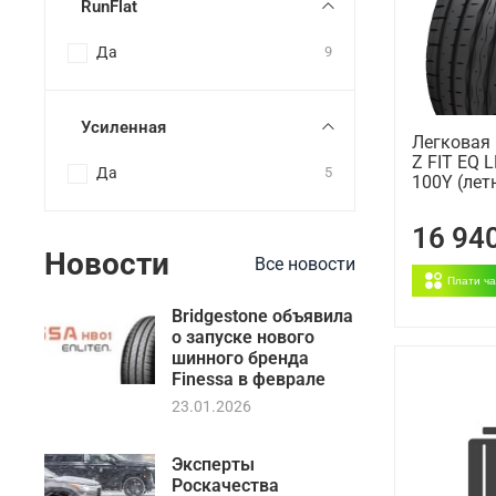
RunFlat
Да
9
Усиленная
Легковая
Z FIT EQ 
Да
5
100Y (лет
16 94
Новости
Все новости
Плати ч
Bridgestone объявила
о запуске нового
шинного бренда
Finessa в феврале
23.01.2026
Эксперты
Роскачества