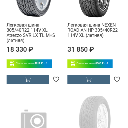
Легковая шина
Легковая шина NEXEN
305/40R22 114V XL
ROADIAN HP 305/40R22
Atrezzo SVR LX TL M+S
114V XL (летняя)
(летняя)
18 330 ₽
31 850 ₽
Плати частями
4811 ₽
x 4
Плати частями
8360 ₽
x 4