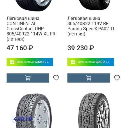
Легковая шина
Легковая шина
CONTINENTAL
305/40R22 114V RF
CrossContact UHP
Parada Spec-X PA02 TL
305/40R22 114W XL FR
(летняя)
(летняя)
47 160 ₽
39 230 ₽
Плати частями
12379 ₽
x 4
Плати частями
10297 ₽
x 4