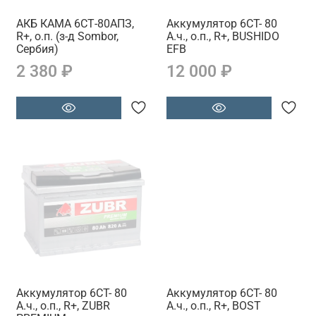
АКБ КАМА 6СТ-80АПЗ,
Аккумулятор 6CT- 80
R+, о.п. (з-д Sombor,
А.ч., о.п., R+, BUSHIDO
Сербия)
EFB
2 380 ₽
12 000 ₽
Аккумулятор 6CT- 80
Аккумулятор 6CT- 80
А.ч., о.п., R+, ZUBR
А.ч., о.п., R+, BOST