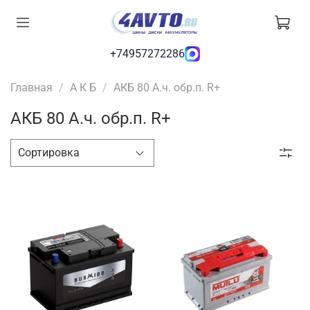
+74957272286
Главная
А К Б
АКБ 80 А.ч. обр.п. R+
АКБ 80 А.ч. обр.п. R+