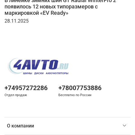
В линейке зимних шин GT Radial WinterPro 2
появилось 12 новых типоразмеров с
маркировкой «EV Ready»
28.11.2025
+74957272286
+78007753886
Отдел продаж
Бесплатно по России
О компании