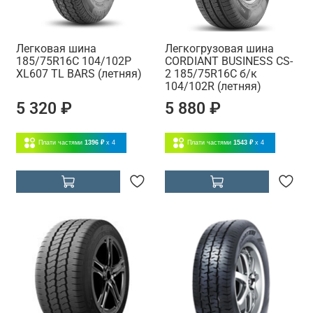
Легковая шина
Легкогрузовая шина
185/75R16C 104/102P
CORDIANT BUSINESS CS-
XL607 TL BARS (летняя)
2 185/75R16C б/к
104/102R (летняя)
5 320 ₽
5 880 ₽
Плати частями
1396 ₽
x 4
Плати частями
1543 ₽
x 4