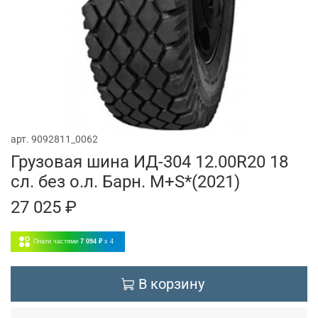
арт.
9092811_0062
Грузовая шина ИД-304 12.00R20 18
сл. без о.л. Барн. M+S*(2021)
27 025 ₽
Плати частями
7 094 ₽
x 4
В корзину