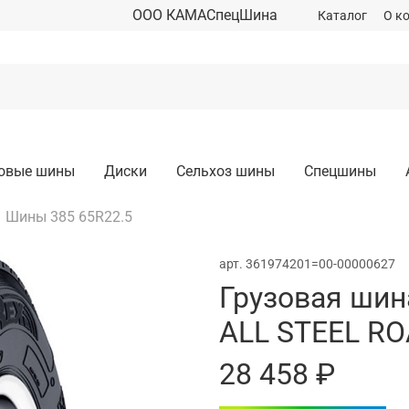
ООО КАМАСпецШина
Каталог
О к
зовые шины
Диски
Сельхоз шины
Спецшины
Шины 385 65R22.5
арт.
361974201=00-00000627
Грузовая шин
ALL STEEL RO
28 458 ₽