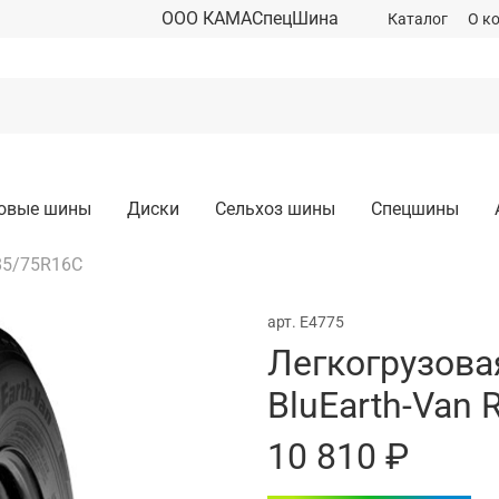
ООО КАМАСпецШина
Каталог
О к
зовые шины
Диски
Сельхоз шины
Спецшины
85/75R16C
арт.
E4775
Легкогрузов
BluEarth-Van
10 810 ₽