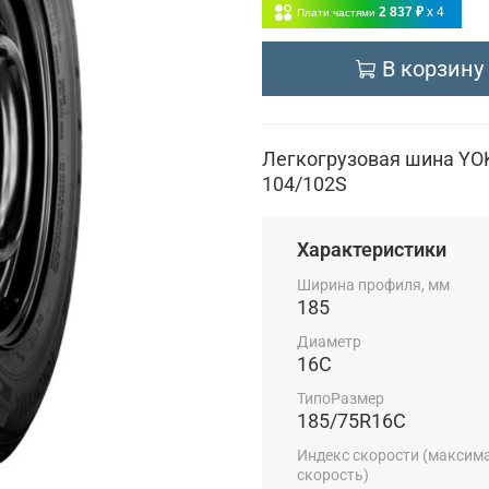
2 837 ₽
x 4
Плати частями
В корзину
Легкогрузовая шина YO
104/102S
Характеристики
Ширина профиля, мм
185
Диаметр
16C
ТипоРазмер
185/75R16C
Индекс скорости (максим
скорость)