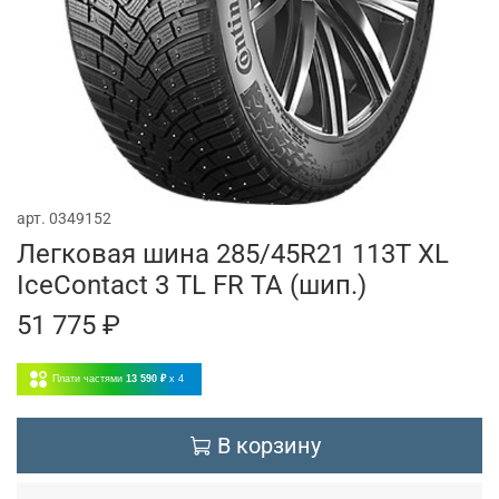
арт.
0349152
Легковая шина 285/45R21 113T XL
IceContact 3 TL FR TA (шип.)
51 775 ₽
Плати частями
13 590 ₽
x 4
В корзину