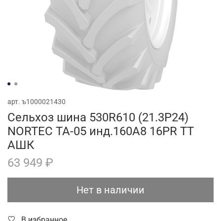
арт.
ъ1000021430
Сельхоз шина 530R610 (21.3Р24)
NORTEC TA-05 инд.160А8 16PR TТ
АШК
63 949 ₽
Нет в наличии
В избранное