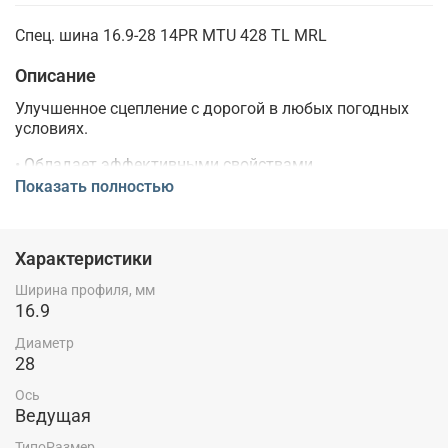
Спец. шина 16.9-28 14PR MTU 428 TL MRL
Описание
Улучшенное сцепление с дорогой в любых погодных
условиях.
• Обладает эффективными свойствами
самоочищения.
Показать полностью
• Прочные слои нейлона повышенной прочности
обеспечивают более длительный срок службы.
Характеристики
• Состав протектора, устойчивый к порезам и
Ширина профиля, мм
трещинам, увеличивает срок службы.
16.9
Диаметр
28
Ось
Ведущая
ТипоРазмер