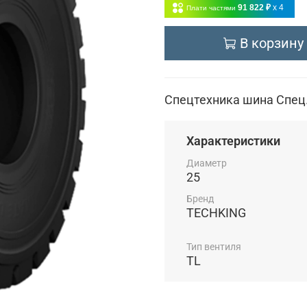
91 822 ₽
x 4
Плати частями
В корзину
Спецтехника шина Спец.
Характеристики
Диаметр
25
Бренд
TECHKING
Тип вентиля
TL