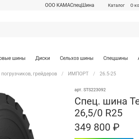
ООО КАМАСпецШина
Каталог
О к
зовые шины
Диски
Сельхоз шины
Спецшины
погрузчиков, грейдеров
ИМПОРТ
26.5-25
арт.
STS223092
Спец. шина T
26,5/0 R25
349 800 ₽