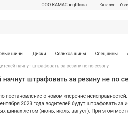
ООО КАМАСпецШина
Каталог
О к
зовые шины
Диски
Сельхоз шины
Спецшины
дителей начнут штрафовать за резину не по сезону
 начнут штрафовать за резину не по с
о постановление о новом «перечне неисправностей,
сентября 2023 года водителей будут штрафовать за 
ых шинах летом (июнь, июль, август). При этом мест