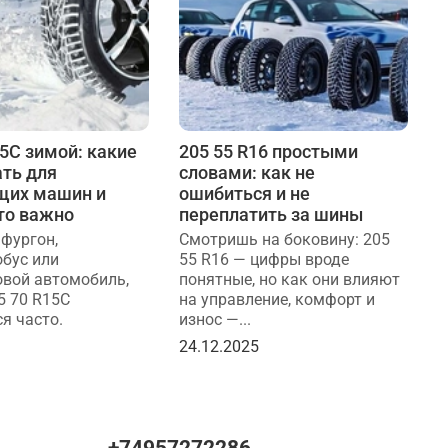
15C зимой: какие
205 55 R16 простыми
Ш
ть для
словами: как не
р
щих машин и
ошибиться и не
д
то важно
переплатить за шины
Т
к
 фургон,
Смотришь на боковину: 205
т
бус или
55 R16 — цифры вроде
д
овой автомобиль,
понятные, но как они влияют
5 70 R15C
на управление, комфорт и
2
я часто.
износ —...
5
24.12.2025
+74957272286