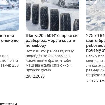
мер для
Шины 205 60 R16: простой
225 70 R
 только по
разбор размера и советы
шины бра
по выбору
работаю
почему э
Вот как это работает, кому
п или
подойдёт такой размер и
Если у вас
, вы почти
какие шины брать, чтобы
микроавто
размер 265
машина ехала спокойно и
легкогруз
предсказуемо.
размер 22
встречаетс
29.12.2025
25.12.202
купателям