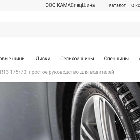
ООО КАМАСпецШина
Каталог
О к
зовые шины
Диски
Сельхоз шины
Спецшины
13 175/70: простое руководство для водителей