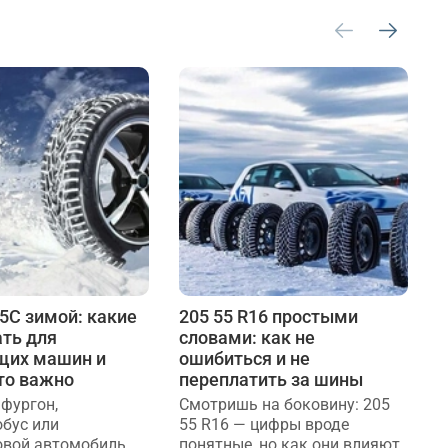
15C зимой: какие
205 55 R16 простыми
Ш
ть для
словами: как не
р
щих машин и
ошибиться и не
д
то важно
переплатить за шины
Т
к
 фургон,
Смотришь на боковину: 205
т
бус или
55 R16 — цифры вроде
д
овой автомобиль,
понятные, но как они влияют