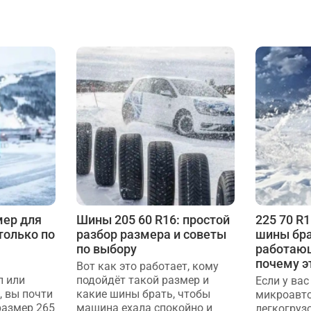
мер для
Шины 205 60 R16: простой
225 70 R
 только по
разбор размера и советы
шины бра
по выбору
работаю
почему э
Вот как это работает, кому
п или
подойдёт такой размер и
Если у вас
, вы почти
какие шины брать, чтобы
микроавто
размер 265
машина ехала спокойно и
легкогруз