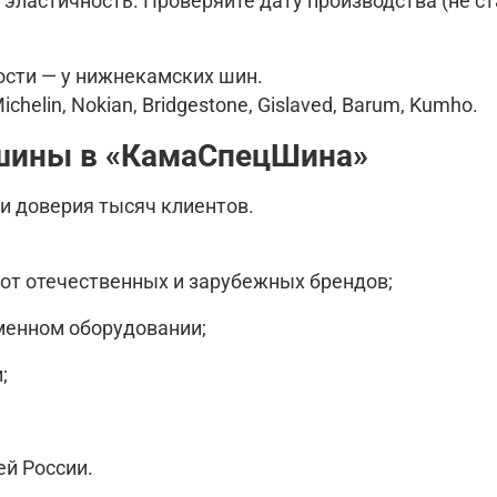
 эластичность. Проверяйте дату производства (не ст
сти — у нижнекамских шин.
elin, Nokian, Bridgestone, Gislaved, Barum, Kumho.
 шины в «КамаСпецШина»
и доверия тысяч клиентов.
от отечественных и зарубежных брендов;
енном оборудовании;
;
ей России.