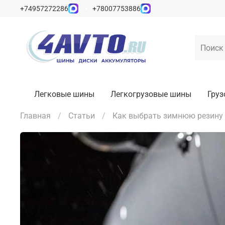
+74957272286
+78007753886
Легковые шины
Легкогрузовые шины
Гру
Главная
Статьи
Как выбрать зимнюю резину R