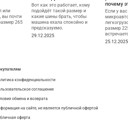
почему э
Вот как это работает, кому
п или
подойдёт такой размер и
Если у вас
, вы почти
какие шины брать, чтобы
микроавто
размер 265
машина ехала спокойно и
легкогруз
предсказуемо.
размер 22
встречаетс
29.12.2025
25.12.202
купателям
литика конфиденциальности
льзовательское соглашение
ловия обмена и возврата
формация на сайте, не является публичной офертой
бличная оферта