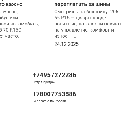
то важно
переплатить за шины
Т
к
 фургон,
Смотришь на боковину: 205
т
бус или
55 R16 — цифры вроде
д
овой автомобиль,
понятные, но как они влияют
5 70 R15C
на управление, комфорт и
2
я часто.
износ —...
5
24.12.2025
+74957272286
Отдел продаж
+78007753886
Бесплатно по России