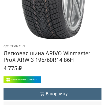
арт.
2EAR717F
Легковая шина ARIVO Winmaster
ProX ARW 3 195/60R14 86H
4 775 ₽
Плати частями
1 253 ₽
x 4
В корзину